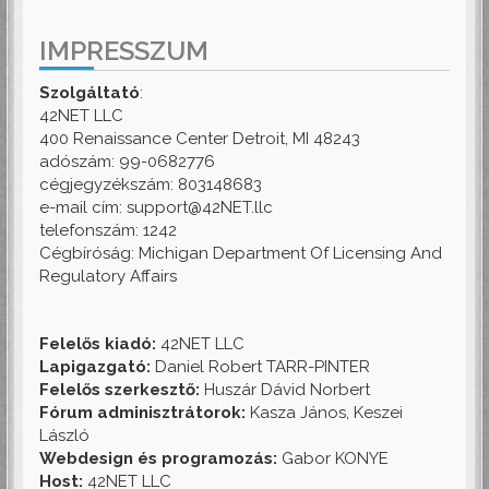
IMPRESSZUM
Szolgáltató
:
42NET LLC
400 Renaissance Center Detroit, MI 48243
adószám: 99-0682776
cégjegyzékszám: 803148683
e-mail cím: support@42NET.llc
telefonszám: 1242
Cégbíróság: Michigan Department Of Licensing And
Regulatory Affairs
Felelős kiadó:
42NET LLC
Lapigazgató:
Daniel Robert TARR-PINTER
Felelős szerkesztő:
Huszár Dávid Norbert
Fórum adminisztrátorok:
Kasza János, Keszei
László
Webdesign és programozás:
Gabor KONYE
Host:
42NET LLC