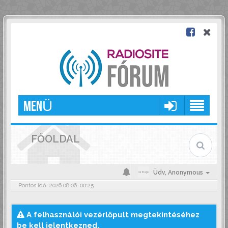
MENÜ
FŐOLDAL
Üdv,
Anonymous
Pontos idő: 2026.08.06. 00:25
A felhasználói vezérlőpult megtekintéséhez
be kell jelentkezned.