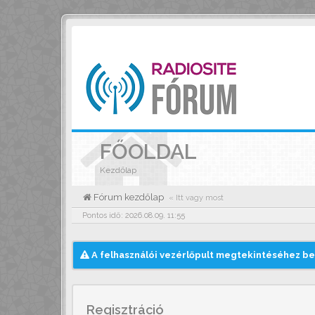
FŐOLDAL
Kezdőlap
Fórum kezdőlap
« Itt vagy most
Pontos idő: 2026.08.09. 11:55
A felhasználói vezérlőpult megtekintéséhez be 
Regisztráció