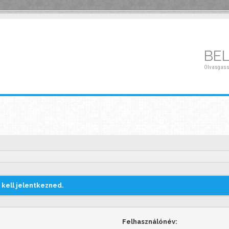
BE
Olvasgass
kell jelentkezned.
Felhasználónév: