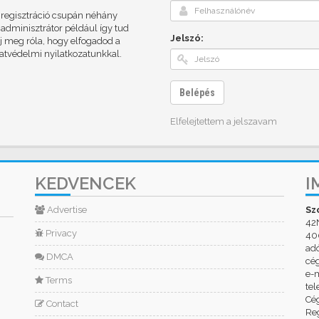
A regisztráció csupán néhány
adminisztrátor például így tud
Jelszó:
dj meg róla, hogy elfogadod a
datvédelmi nyilatkozatunkkal.
Belépés
Elfelejtettem a jelszavam
KEDVENCEK
I
Advertise
Sz
42
Privacy
400
ad
DMCA
cé
e-m
Terms
tel
Cég
Contact
Reg