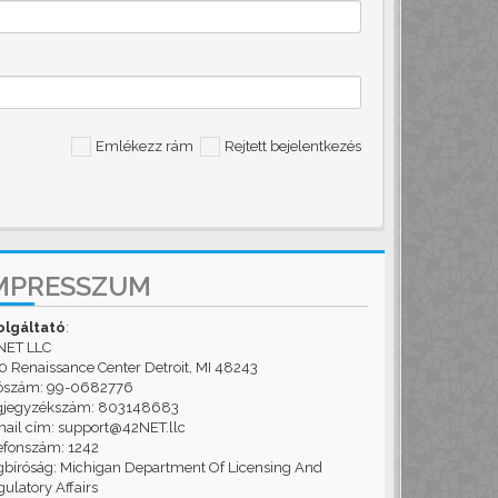
Emlékezz rám
Rejtett bejelentkezés
MPRESSZUM
olgáltató
:
NET LLC
 Renaissance Center Detroit, MI 48243
ószám: 99-0682776
gjegyzékszám: 803148683
ail cím: support@42NET.llc
efonszám: 1242
bíróság: Michigan Department Of Licensing And
ulatory Affairs