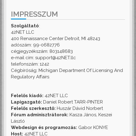
IMPRESSZUM
Szolgáltató
:
42NET LLC
400 Renaissance Center Detroit, MI 48243
adószám: 99-0682776
cégjegyzékszám: 803148683
e-mail cím: support@42NET.llc
telefonszám: 1242
Cégbíróság: Michigan Department Of Licensing And
Regulatory Affairs
Felelős kiadó:
42NET LLC
Lapigazgató:
Daniel Robert TARR-PINTER
Felelős szerkesztő:
Huszár Dávid Norbert
Fórum adminisztrátorok:
Kasza János, Keszei
László
Webdesign és programozás:
Gabor KONYE
Host:
42NET LLC