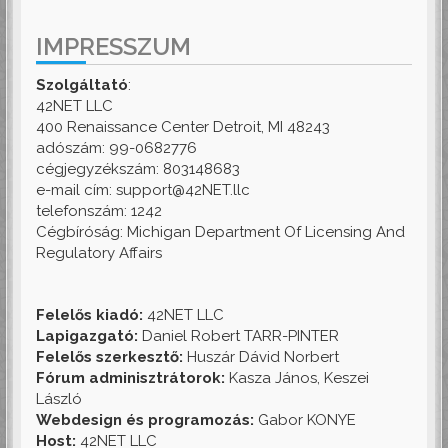
IMPRESSZUM
Szolgáltató
:
42NET LLC
400 Renaissance Center Detroit, MI 48243
adószám: 99-0682776
cégjegyzékszám: 803148683
e-mail cím: support@42NET.llc
telefonszám: 1242
Cégbíróság: Michigan Department Of Licensing And
Regulatory Affairs
Felelős kiadó:
42NET LLC
Lapigazgató:
Daniel Robert TARR-PINTER
Felelős szerkesztő:
Huszár Dávid Norbert
Fórum adminisztrátorok:
Kasza János, Keszei
László
Webdesign és programozás:
Gabor KONYE
Host:
42NET LLC