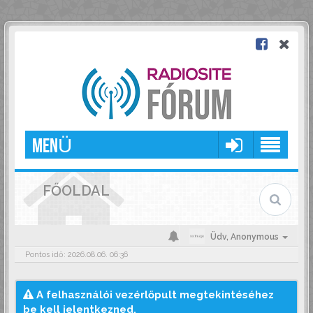
MENÜ
FŐOLDAL
Üdv,
Anonymous
Pontos idő: 2026.08.06. 06:36
A felhasználói vezérlőpult megtekintéséhez
be kell jelentkezned.