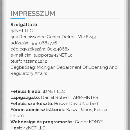
IMPRESSZUM
Szolgáltató
:
42NET LLC
400 Renaissance Center Detroit, MI 48243
adószám: 99-0682776
cégjegyzékszám: 803148683
e-mail cím: support@42NET.llc
telefonszám: 1242
Cégbíróság: Michigan Department Of Licensing And
Regulatory Affairs
Felelős kiadó:
42NET LLC
Lapigazgató:
Daniel Robert TARR-PINTER
Felelős szerkesztő:
Huszár Dávid Norbert
Fórum adminisztrátorok:
Kasza János, Keszei
László
Webdesign és programozás:
Gabor KONYE
Host:
42NET LLC