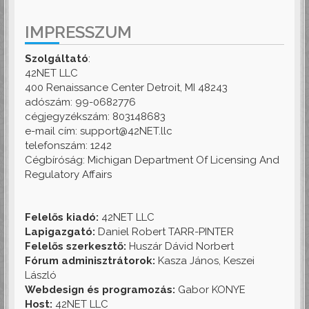
IMPRESSZUM
Szolgáltató
:
42NET LLC
400 Renaissance Center Detroit, MI 48243
adószám: 99-0682776
cégjegyzékszám: 803148683
e-mail cím: support@42NET.llc
telefonszám: 1242
Cégbíróság: Michigan Department Of Licensing And
Regulatory Affairs
Felelős kiadó:
42NET LLC
Lapigazgató:
Daniel Robert TARR-PINTER
Felelős szerkesztő:
Huszár Dávid Norbert
Fórum adminisztrátorok:
Kasza János, Keszei
László
Webdesign és programozás:
Gabor KONYE
Host:
42NET LLC