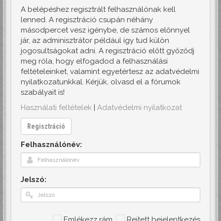
A belépéshez regisztrált felhasználónak kell
lenned. A regisztráció csupán néhány
másodpercet vesz igénybe, de számos előnnyel
jár, az adminisztrátor például így tud külön
jogosultságokat adni. A regisztráció előtt győződj
meg róla, hogy elfogadod a felhasználási
feltételeinket, valamint egyetértesz az adatvédelmi
nyilatkozatunkkal. Kérjük, olvasd el a fórumok
szabályait is!
Használati feltételek
|
Adatvédelmi nyilatkozat
Regisztráció
Felhasználónév:
Jelszó:
Emlékezz rám
Rejtett bejelentkezés