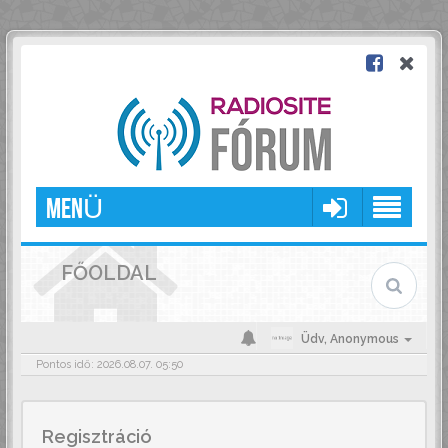
MENÜ
FŐOLDAL
Üdv,
Anonymous
Pontos idő: 2026.08.07. 05:50
Regisztráció