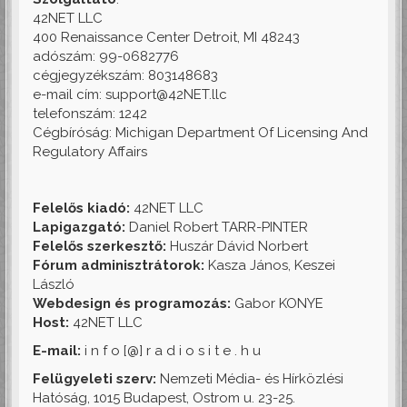
42NET LLC
400 Renaissance Center Detroit, MI 48243
adószám: 99-0682776
cégjegyzékszám: 803148683
e-mail cím: support@42NET.llc
telefonszám: 1242
Cégbíróság: Michigan Department Of Licensing And
Regulatory Affairs
Felelős kiadó:
42NET LLC
Lapigazgató:
Daniel Robert TARR-PINTER
Felelős szerkesztő:
Huszár Dávid Norbert
Fórum adminisztrátorok:
Kasza János, Keszei
László
Webdesign és programozás:
Gabor KONYE
Host:
42NET LLC
E-mail:
i n f o [@] r a d i o s i t e . h u
Felügyeleti szerv:
Nemzeti Média- és Hírközlési
Hatóság, 1015 Budapest, Ostrom u. 23-25.