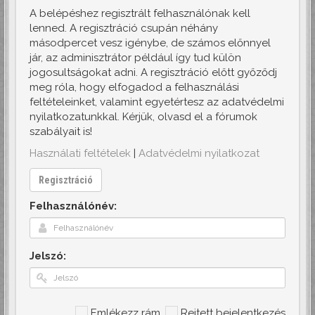
A belépéshez regisztrált felhasználónak kell
lenned. A regisztráció csupán néhány
másodpercet vesz igénybe, de számos előnnyel
jár, az adminisztrátor például így tud külön
jogosultságokat adni. A regisztráció előtt győződj
meg róla, hogy elfogadod a felhasználási
feltételeinket, valamint egyetértesz az adatvédelmi
nyilatkozatunkkal. Kérjük, olvasd el a fórumok
szabályait is!
Használati feltételek
|
Adatvédelmi nyilatkozat
Regisztráció
Felhasználónév:
Jelszó:
Emlékezz rám
Rejtett bejelentkezés