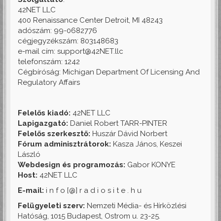
42NET LLC
400 Renaissance Center Detroit, MI 48243
adószám: 99-0682776
cégjegyzékszám: 803148683
e-mail cím: support@42NET.llc
telefonszám: 1242
Cégbíróság: Michigan Department Of Licensing And
Regulatory Affairs
Felelős kiadó:
42NET LLC
Lapigazgató:
Daniel Robert TARR-PINTER
Felelős szerkesztő:
Huszár Dávid Norbert
Fórum adminisztrátorok:
Kasza János, Keszei
László
Webdesign és programozás:
Gabor KONYE
Host:
42NET LLC
E-mail:
i n f o [@] r a d i o s i t e . h u
Felügyeleti szerv:
Nemzeti Média- és Hírközlési
Hatóság, 1015 Budapest, Ostrom u. 23-25.