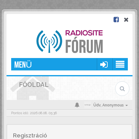
MENÜ
FŐOLDAL
Üdv,
Anonymous
Pontos idő: 2026.08.08. 05:36
Regisztráció