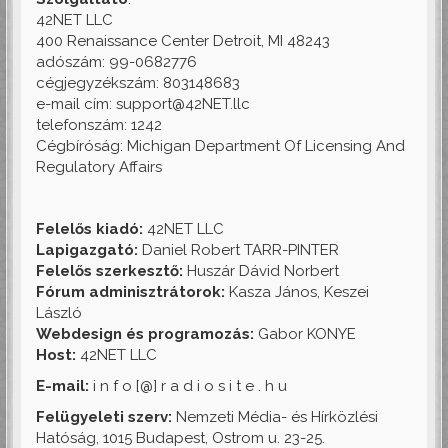
42NET LLC
400 Renaissance Center Detroit, MI 48243
adószám: 99-0682776
cégjegyzékszám: 803148683
e-mail cím: support@42NET.llc
telefonszám: 1242
Cégbíróság: Michigan Department Of Licensing And
Regulatory Affairs
Felelős kiadó:
42NET LLC
Lapigazgató:
Daniel Robert TARR-PINTER
Felelős szerkesztő:
Huszár Dávid Norbert
Fórum adminisztrátorok:
Kasza János, Keszei
László
Webdesign és programozás:
Gabor KONYE
Host:
42NET LLC
E-mail:
i n f o [@] r a d i o s i t e . h u
Felügyeleti szerv:
Nemzeti Média- és Hírközlési
Hatóság, 1015 Budapest, Ostrom u. 23-25.