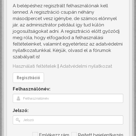
A belépéshez regisztrált felhasználónak kell
lenned. A regisztráció csupán néhány
másodpercet vesz igénybe, de számos előnnyel
jár, az adminisztrátor például így tud külön
jogosultságokat adni. A regisztráció előtt győződj
meg róla, hogy elfogadod a felhasználási
feltételeinket, valamint egyetértesz az adatvédelmi
nyilatkozatunkkal. Kérjük, olvasd el a fórumok
szabályait is!
Használati feltételek
|
Adatvédelmi nyilatkozat
Regisztráció
Felhasználónév:
Jelszó:
Emlékezz rám
Rejtett bejelentkezés