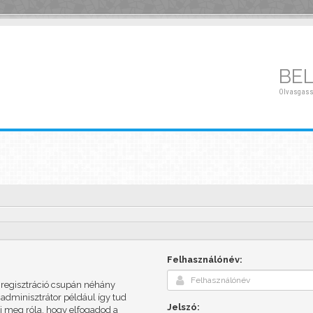
BE
Olvasgass
Felhasználónév:
A regisztráció csupán néhány
adminisztrátor például így tud
Jelszó:
dj meg róla, hogy elfogadod a