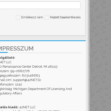
Emlékezz rám
Rejtett bejelentkezés
MPRESSZUM
olgáltató
:
NET LLC
 Renaissance Center Detroit, MI 48243
ószám: 99-0682776
gjegyzékszám: 803148683
ail cím: support@42NET.llc
efonszám: 1242
bíróság: Michigan Department Of Licensing And
ulatory Affairs
lelős kiadó:
42NET LLC