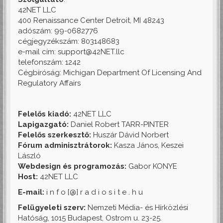
42NET LLC
400 Renaissance Center Detroit, MI 48243
adószám: 99-0682776
cégjegyzékszám: 803148683
e-mail cím: support@42NET.llc
telefonszám: 1242
Cégbíróság: Michigan Department Of Licensing And
Regulatory Affairs
Felelős kiadó:
42NET LLC
Lapigazgató:
Daniel Robert TARR-PINTER
Felelős szerkesztő:
Huszár Dávid Norbert
Fórum adminisztrátorok:
Kasza János, Keszei
László
Webdesign és programozás:
Gabor KONYE
Host:
42NET LLC
E-mail:
i n f o [@] r a d i o s i t e . h u
Felügyeleti szerv:
Nemzeti Média- és Hírközlési
Hatóság, 1015 Budapest, Ostrom u. 23-25.