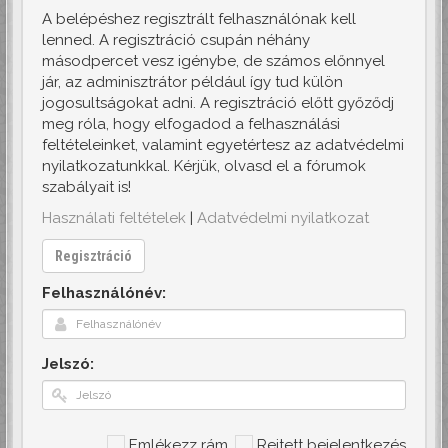
A belépéshez regisztrált felhasználónak kell
lenned. A regisztráció csupán néhány
másodpercet vesz igénybe, de számos előnnyel
jár, az adminisztrátor például így tud külön
jogosultságokat adni. A regisztráció előtt győződj
meg róla, hogy elfogadod a felhasználási
feltételeinket, valamint egyetértesz az adatvédelmi
nyilatkozatunkkal. Kérjük, olvasd el a fórumok
szabályait is!
Használati feltételek
|
Adatvédelmi nyilatkozat
Regisztráció
Felhasználónév:
Jelszó:
Emlékezz rám
Rejtett bejelentkezés