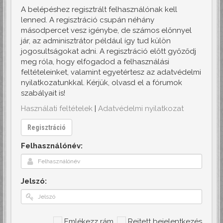
A belépéshez regisztrált felhasználónak kell
lenned. A regisztráció csupán néhány
másodpercet vesz igénybe, de számos előnnyel
jár, az adminisztrátor például így tud külön
jogosultságokat adni. A regisztráció előtt győződj
meg róla, hogy elfogadod a felhasználási
feltételeinket, valamint egyetértesz az adatvédelmi
nyilatkozatunkkal. Kérjük, olvasd el a fórumok
szabályait is!
Használati feltételek
|
Adatvédelmi nyilatkozat
Regisztráció
Felhasználónév:
Jelszó:
Emlékezz rám
Rejtett bejelentkezés