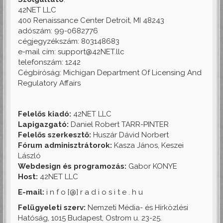
42NET LLC
400 Renaissance Center Detroit, MI 48243
adószám: 99-0682776
cégjegyzékszám: 803148683
e-mail cím: support@42NET.llc
telefonszám: 1242
Cégbíróság: Michigan Department Of Licensing And
Regulatory Affairs
Felelős kiadó:
42NET LLC
Lapigazgató:
Daniel Robert TARR-PINTER
Felelős szerkesztő:
Huszár Dávid Norbert
Fórum adminisztrátorok:
Kasza János, Keszei
László
Webdesign és programozás:
Gabor KONYE
Host:
42NET LLC
E-mail:
i n f o [@] r a d i o s i t e . h u
Felügyeleti szerv:
Nemzeti Média- és Hírközlési
Hatóság, 1015 Budapest, Ostrom u. 23-25.