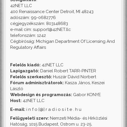
42NET LLC
400 Renaissance Center Detroit, MI 48243
adószám: 99-0682776
cégjegyzékszám: 803148683
e-mail cím: support@42NET.llc
telefonszám: 1242
Cégbíróság: Michigan Department Of Licensing And
Regulatory Affairs
Felelős kiadó:
42NET LLC
Lapigazgató:
Daniel Robert TARR-PINTER
Felelős szerkesztő:
Huszár Dávid Norbert
Fórum adminisztrátorok:
Kasza János, Keszei
László
Webdesign és programozás:
Gabor KONYE
Host:
42NET LLC
E-mail:
i n f o [@] r a d i o s i t e . h u
Felügyeleti szerv:
Nemzeti Média- és Hírközlési
Hatóság, 1015 Budapest, Ostrom u. 23-25.