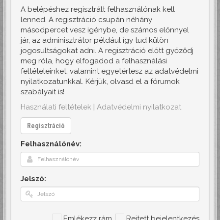
A belépéshez regisztrált felhasználónak kell
lenned. A regisztráció csupán néhány
másodpercet vesz igénybe, de számos előnnyel
jár, az adminisztrátor például így tud külön
jogosultságokat adni. A regisztráció előtt győződj
meg róla, hogy elfogadod a felhasználási
feltételeinket, valamint egyetértesz az adatvédelmi
nyilatkozatunkkal. Kérjük, olvasd el a fórumok
szabályait is!
Használati feltételek
|
Adatvédelmi nyilatkozat
Regisztráció
Felhasználónév:
Jelszó:
Emlékezz rám
Rejtett bejelentkezés