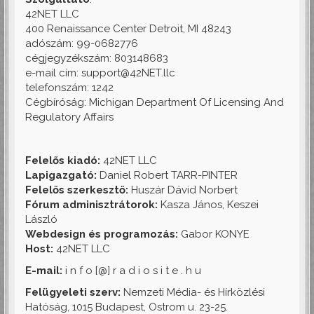
42NET LLC
400 Renaissance Center Detroit, MI 48243
adószám: 99-0682776
cégjegyzékszám: 803148683
e-mail cím: support@42NET.llc
telefonszám: 1242
Cégbíróság: Michigan Department Of Licensing And
Regulatory Affairs
Felelős kiadó:
42NET LLC
Lapigazgató:
Daniel Robert TARR-PINTER
Felelős szerkesztő:
Huszár Dávid Norbert
Fórum adminisztrátorok:
Kasza János, Keszei
László
Webdesign és programozás:
Gabor KONYE
Host:
42NET LLC
E-mail:
i n f o [@] r a d i o s i t e . h u
Felügyeleti szerv:
Nemzeti Média- és Hírközlési
Hatóság, 1015 Budapest, Ostrom u. 23-25.