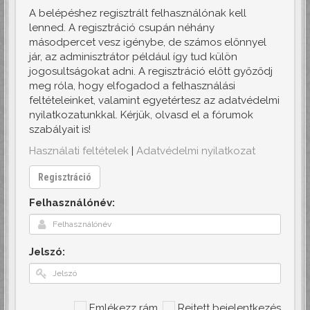
A belépéshez regisztrált felhasználónak kell
lenned. A regisztráció csupán néhány
másodpercet vesz igénybe, de számos előnnyel
jár, az adminisztrátor például így tud külön
jogosultságokat adni. A regisztráció előtt győződj
meg róla, hogy elfogadod a felhasználási
feltételeinket, valamint egyetértesz az adatvédelmi
nyilatkozatunkkal. Kérjük, olvasd el a fórumok
szabályait is!
Használati feltételek
|
Adatvédelmi nyilatkozat
Regisztráció
Felhasználónév:
Jelszó:
Emlékezz rám
Rejtett bejelentkezés