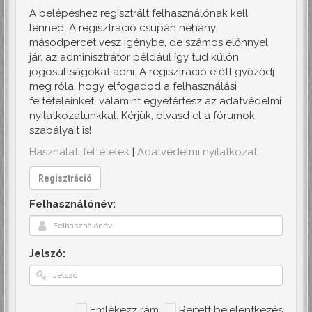
A belépéshez regisztrált felhasználónak kell
lenned. A regisztráció csupán néhány
másodpercet vesz igénybe, de számos előnnyel
jár, az adminisztrátor például így tud külön
jogosultságokat adni. A regisztráció előtt győződj
meg róla, hogy elfogadod a felhasználási
feltételeinket, valamint egyetértesz az adatvédelmi
nyilatkozatunkkal. Kérjük, olvasd el a fórumok
szabályait is!
Használati feltételek
|
Adatvédelmi nyilatkozat
Regisztráció
Felhasználónév:
Jelszó:
Emlékezz rám
Rejtett bejelentkezés