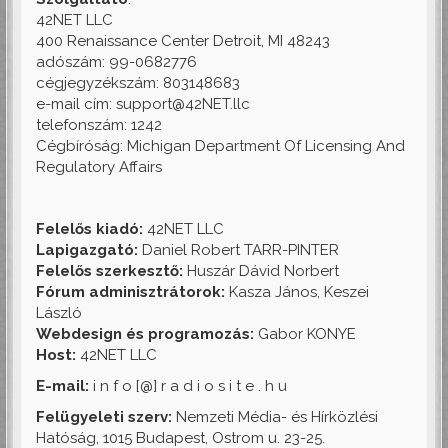
42NET LLC
400 Renaissance Center Detroit, MI 48243
adószám: 99-0682776
cégjegyzékszám: 803148683
e-mail cím: support@42NET.llc
telefonszám: 1242
Cégbíróság: Michigan Department Of Licensing And
Regulatory Affairs
Felelős kiadó:
42NET LLC
Lapigazgató:
Daniel Robert TARR-PINTER
Felelős szerkesztő:
Huszár Dávid Norbert
Fórum adminisztrátorok:
Kasza János, Keszei
László
Webdesign és programozás:
Gabor KONYE
Host:
42NET LLC
E-mail:
i n f o [@] r a d i o s i t e . h u
Felügyeleti szerv:
Nemzeti Média- és Hírközlési
Hatóság, 1015 Budapest, Ostrom u. 23-25.