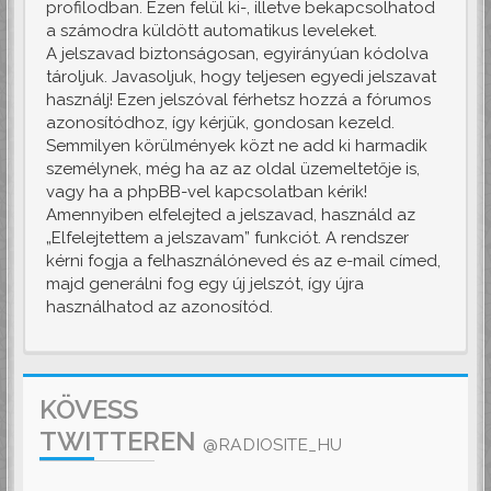
profilodban. Ezen felül ki-, illetve bekapcsolhatod
a számodra küldött automatikus leveleket.
A jelszavad biztonságosan, egyirányúan kódolva
tároljuk. Javasoljuk, hogy teljesen egyedi jelszavat
használj! Ezen jelszóval férhetsz hozzá a fórumos
azonosítódhoz, így kérjük, gondosan kezeld.
Semmilyen körülmények közt ne add ki harmadik
személynek, még ha az az oldal üzemeltetője is,
vagy ha a phpBB-vel kapcsolatban kérik!
Amennyiben elfelejted a jelszavad, használd az
„Elfelejtettem a jelszavam” funkciót. A rendszer
kérni fogja a felhasználóneved és az e-mail címed,
majd generálni fog egy új jelszót, így újra
használhatod az azonosítód.
KÖVESS
TWITTEREN
@RADIOSITE_HU