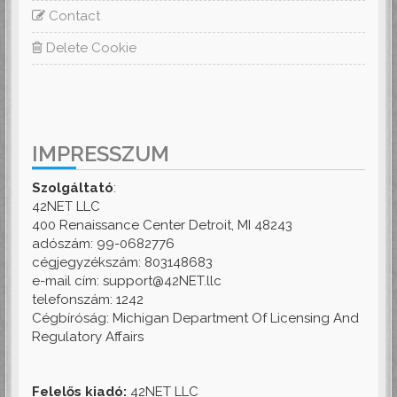
Contact
Delete Cookie
IMPRESSZUM
Szolgáltató
:
42NET LLC
400 Renaissance Center Detroit, MI 48243
adószám: 99-0682776
cégjegyzékszám: 803148683
e-mail cím: support@42NET.llc
telefonszám: 1242
Cégbíróság: Michigan Department Of Licensing And
Regulatory Affairs
Felelős kiadó:
42NET LLC