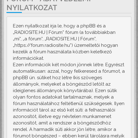
NYILATKOZAT
Ezen nyilatkozat írja le, hogy a phpBB és a
„RADIOSITE.HU | Fórum” fórum (a továbbiakban
„mi”, „a fórum”, „RADIOSITE.HU | Fórum”,
„https://forum.radiosite.hu”) üzemeltetői hogyan
kezelik a fórum használata közben keletkező
információkat.
Ezen információk két módon jönnek létre. Egyrészt
automatikusan: azzal, hogy felkeresed a fórumot, a
phpBB ún. sütiket hoz létre (kis szöveges
állományok, melyeket a böngésződ letölt az
ideiglenes állományok könyvtárába). Ezen sütik
olyan fontos adatokat tartalmaznak, melyek a
fórum használatához feltétlenül szükségesek. Ilyen
információt tárol az első két süti: a felhasználói
azonosítót, illetve egy névtelen munkamenet
azonosítót, amit a rendszer a böngésződhöz
rendel. A harmadik süti akkor jön létre, amikor a
fórumot böngészed – ebben kerül tárolásra melyik