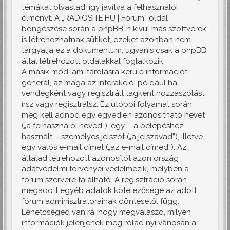
témákat olvastad, így javítva a felhasználói
élményt. A „RADIOSITE.HU | Fórum” oldal
böngészése során a phpBB-n kívül más szoftverek
is létrehozhatnak sütiket, ezeket azonban nem
tárgyalja ez a dokumentum, ugyanis csak a phpBB
által létrehozott oldalakkal foglalkozik.
A másik mód, ami tárolásra kerülő információt
generál, az maga az interakció: például ha
vendégként vagy regisztrált tagként hozzászólást
írsz vagy regisztrálsz. Ez utóbbi folyamat során
meg kell adnod egy egyedien azonosítható nevet
(„a felhasználói neved”), egy – a belépéshez
használt – személyes jelszót („a jelszavad”), illetve
egy valós e-mail címet („az e-mail címed”). Az
általad létrehozott azonosítót azon ország
adatvédelmi törvényei védelmezik, melyben a
fórum szervere található. A regisztráció során
megadott egyéb adatok kötelezősége az adott
fórum adminisztrátorainak döntésétől függ.
Lehetőséged van rá, hogy megválaszd, milyen
információk jelenjenek meg rólad nyilvánosan a