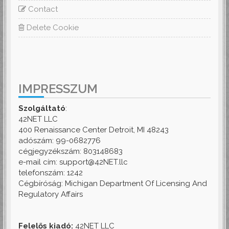
Contact
Delete Cookie
IMPRESSZUM
Szolgáltató
:
42NET LLC
400 Renaissance Center Detroit, MI 48243
adószám: 99-0682776
cégjegyzékszám: 803148683
e-mail cím: support@42NET.llc
telefonszám: 1242
Cégbíróság: Michigan Department Of Licensing And
Regulatory Affairs
Felelős kiadó:
42NET LLC