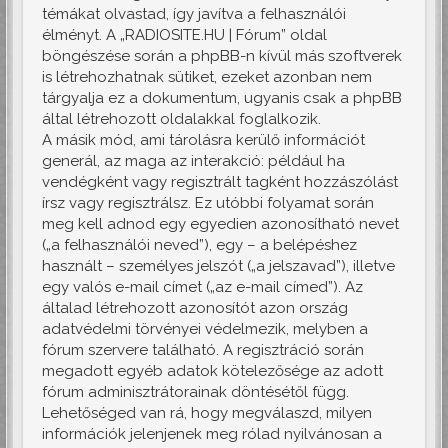
témákat olvastad, így javítva a felhasználói
élményt. A „RADIOSITE.HU | Fórum” oldal
böngészése során a phpBB-n kívül más szoftverek
is létrehozhatnak sütiket, ezeket azonban nem
tárgyalja ez a dokumentum, ugyanis csak a phpBB
által létrehozott oldalakkal foglalkozik.
A másik mód, ami tárolásra kerülő információt
generál, az maga az interakció: például ha
vendégként vagy regisztrált tagként hozzászólást
írsz vagy regisztrálsz. Ez utóbbi folyamat során
meg kell adnod egy egyedien azonosítható nevet
(„a felhasználói neved”), egy – a belépéshez
használt – személyes jelszót („a jelszavad”), illetve
egy valós e-mail címet („az e-mail címed”). Az
általad létrehozott azonosítót azon ország
adatvédelmi törvényei védelmezik, melyben a
fórum szervere található. A regisztráció során
megadott egyéb adatok kötelezősége az adott
fórum adminisztrátorainak döntésétől függ.
Lehetőséged van rá, hogy megválaszd, milyen
információk jelenjenek meg rólad nyilvánosan a