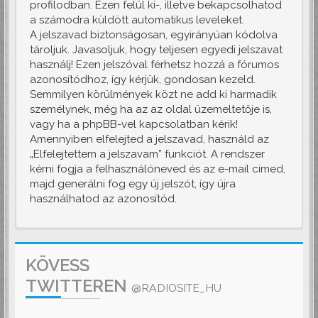
profilodban. Ezen felül ki-, illetve bekapcsolhatod
a számodra küldött automatikus leveleket.
A jelszavad biztonságosan, egyirányúan kódolva
tároljuk. Javasoljuk, hogy teljesen egyedi jelszavat
használj! Ezen jelszóval férhetsz hozzá a fórumos
azonosítódhoz, így kérjük, gondosan kezeld.
Semmilyen körülmények közt ne add ki harmadik
személynek, még ha az az oldal üzemeltetője is,
vagy ha a phpBB-vel kapcsolatban kérik!
Amennyiben elfelejted a jelszavad, használd az
„Elfelejtettem a jelszavam” funkciót. A rendszer
kérni fogja a felhasználóneved és az e-mail címed,
majd generálni fog egy új jelszót, így újra
használhatod az azonosítód.
KÖVESS
TWITTEREN
@RADIOSITE_HU