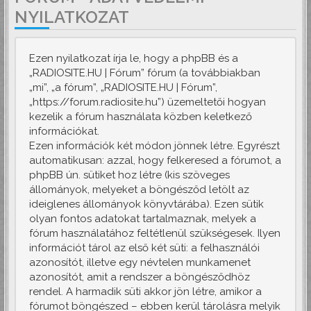
NYILATKOZAT
Ezen nyilatkozat írja le, hogy a phpBB és a
„RADIOSITE.HU | Fórum” fórum (a továbbiakban
„mi”, „a fórum”, „RADIOSITE.HU | Fórum”,
„https://forum.radiosite.hu”) üzemeltetői hogyan
kezelik a fórum használata közben keletkező
információkat.
Ezen információk két módon jönnek létre. Egyrészt
automatikusan: azzal, hogy felkeresed a fórumot, a
phpBB ún. sütiket hoz létre (kis szöveges
állományok, melyeket a böngésződ letölt az
ideiglenes állományok könyvtárába). Ezen sütik
olyan fontos adatokat tartalmaznak, melyek a
fórum használatához feltétlenül szükségesek. Ilyen
információt tárol az első két süti: a felhasználói
azonosítót, illetve egy névtelen munkamenet
azonosítót, amit a rendszer a böngésződhöz
rendel. A harmadik süti akkor jön létre, amikor a
fórumot böngészed – ebben kerül tárolásra melyik