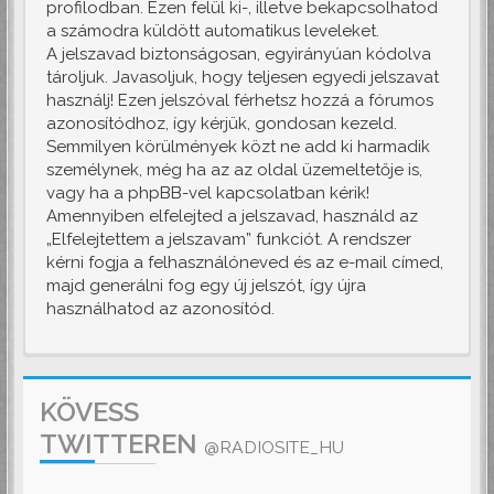
profilodban. Ezen felül ki-, illetve bekapcsolhatod
a számodra küldött automatikus leveleket.
A jelszavad biztonságosan, egyirányúan kódolva
tároljuk. Javasoljuk, hogy teljesen egyedi jelszavat
használj! Ezen jelszóval férhetsz hozzá a fórumos
azonosítódhoz, így kérjük, gondosan kezeld.
Semmilyen körülmények közt ne add ki harmadik
személynek, még ha az az oldal üzemeltetője is,
vagy ha a phpBB-vel kapcsolatban kérik!
Amennyiben elfelejted a jelszavad, használd az
„Elfelejtettem a jelszavam” funkciót. A rendszer
kérni fogja a felhasználóneved és az e-mail címed,
majd generálni fog egy új jelszót, így újra
használhatod az azonosítód.
KÖVESS
TWITTEREN
@RADIOSITE_HU