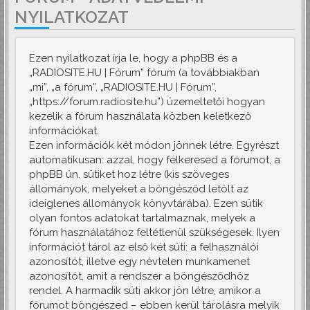
NYILATKOZAT
Ezen nyilatkozat írja le, hogy a phpBB és a
„RADIOSITE.HU | Fórum” fórum (a továbbiakban
„mi”, „a fórum”, „RADIOSITE.HU | Fórum”,
„https://forum.radiosite.hu”) üzemeltetői hogyan
kezelik a fórum használata közben keletkező
információkat.
Ezen információk két módon jönnek létre. Egyrészt
automatikusan: azzal, hogy felkeresed a fórumot, a
phpBB ún. sütiket hoz létre (kis szöveges
állományok, melyeket a böngésződ letölt az
ideiglenes állományok könyvtárába). Ezen sütik
olyan fontos adatokat tartalmaznak, melyek a
fórum használatához feltétlenül szükségesek. Ilyen
információt tárol az első két süti: a felhasználói
azonosítót, illetve egy névtelen munkamenet
azonosítót, amit a rendszer a böngésződhöz
rendel. A harmadik süti akkor jön létre, amikor a
fórumot böngészed – ebben kerül tárolásra melyik