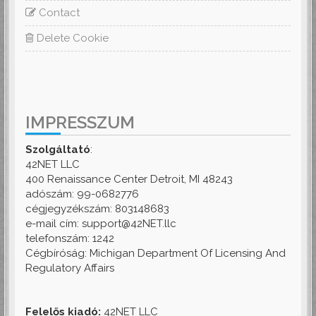
Contact
Delete Cookie
IMPRESSZUM
Szolgáltató
:
42NET LLC
400 Renaissance Center Detroit, MI 48243
adószám: 99-0682776
cégjegyzékszám: 803148683
e-mail cím: support@42NET.llc
telefonszám: 1242
Cégbíróság: Michigan Department Of Licensing And
Regulatory Affairs
Felelős kiadó:
42NET LLC