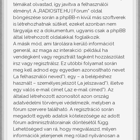
témákat olvastad, így javítva a felhasználói
élményt. A „RADIOSITE.HU | Fórum” oldal
böngészése során a phpBB-n kívül más szoftverek
is létrehozhatnak sütiket, ezeket azonban nem
tárgyalja ez a dokumentum, ugyanis csak a phpBB
által létrehozott oldalakkal foglalkozik.
A másik mód, ami tárolásra kerülő információt
generál, az maga az interakció: például ha
vendégként vagy regisztrált tagként hozzászólást
írsz vagy regisztrálsz. Ez utóbbi folyamat során
meg kell adnod egy egyedien azonosítható nevet
(„a felhasználói neved”), egy – a belépéshez
használt – személyes jelszót („a jelszavad”), illetve
egy valós e-mail címet („az e-mail címed”). Az
általad létrehozott azonosítót azon ország
adatvédelmi törvényei védelmezik, melyben a
fórum szervere található. A regisztráció során
megadott egyéb adatok kötelezősége az adott
fórum adminisztrátorainak döntésétől függ.
Lehetőséged van rá, hogy megválaszd, milyen
információk jelenjenek meg rólad nyilvánosan a