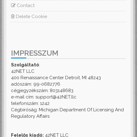
Contact
Delete Cookie
IMPRESSZUM
Szolgáltató
:
42NET LLC
400 Renaissance Center Detroit, MI 48243
adószám: 99-0682776
cégjegyzékszám: 803148683
e-mail cím: support@42NET.llc
telefonszám: 1242
Cégbíróság: Michigan Department Of Licensing And
Regulatory Affairs
Felelős kiadó:
42NET LLC