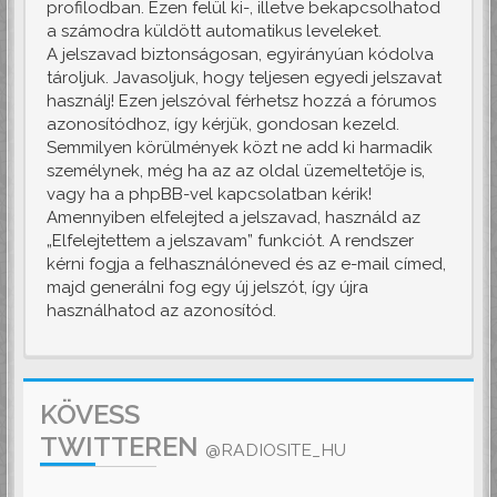
profilodban. Ezen felül ki-, illetve bekapcsolhatod
a számodra küldött automatikus leveleket.
A jelszavad biztonságosan, egyirányúan kódolva
tároljuk. Javasoljuk, hogy teljesen egyedi jelszavat
használj! Ezen jelszóval férhetsz hozzá a fórumos
azonosítódhoz, így kérjük, gondosan kezeld.
Semmilyen körülmények közt ne add ki harmadik
személynek, még ha az az oldal üzemeltetője is,
vagy ha a phpBB-vel kapcsolatban kérik!
Amennyiben elfelejted a jelszavad, használd az
„Elfelejtettem a jelszavam” funkciót. A rendszer
kérni fogja a felhasználóneved és az e-mail címed,
majd generálni fog egy új jelszót, így újra
használhatod az azonosítód.
KÖVESS
TWITTEREN
@RADIOSITE_HU