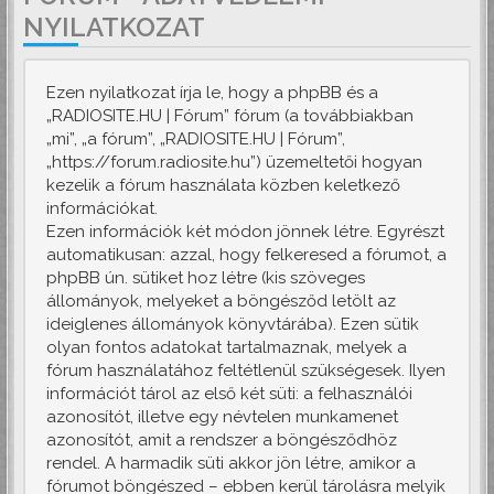
NYILATKOZAT
Ezen nyilatkozat írja le, hogy a phpBB és a
„RADIOSITE.HU | Fórum” fórum (a továbbiakban
„mi”, „a fórum”, „RADIOSITE.HU | Fórum”,
„https://forum.radiosite.hu”) üzemeltetői hogyan
kezelik a fórum használata közben keletkező
információkat.
Ezen információk két módon jönnek létre. Egyrészt
automatikusan: azzal, hogy felkeresed a fórumot, a
phpBB ún. sütiket hoz létre (kis szöveges
állományok, melyeket a böngésződ letölt az
ideiglenes állományok könyvtárába). Ezen sütik
olyan fontos adatokat tartalmaznak, melyek a
fórum használatához feltétlenül szükségesek. Ilyen
információt tárol az első két süti: a felhasználói
azonosítót, illetve egy névtelen munkamenet
azonosítót, amit a rendszer a böngésződhöz
rendel. A harmadik süti akkor jön létre, amikor a
fórumot böngészed – ebben kerül tárolásra melyik