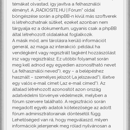
témákat olvastad, így javítva a felhasználói
élményt. A „RADIOSITE.HU | Fórum” oldal
böngészése során a phpBB-n kívül más szoftverek
is létrehozhatnak sütiket, ezeket azonban nem
tárgyalja ez a dokumentum, ugyanis csak a phpBB
által létrehozott oldalakkal foglalkozik.
A másik mód, ami tárolásra kerülő információt
generál, az maga az interakció: például ha
vendégként vagy regisztrált tagként hozzászólást
írsz vagy regisztrálsz. Ez utóbbi folyamat során
meg kell adnod egy egyedien azonosítható nevet
(„a felhasználói neved”), egy – a belépéshez
használt – személyes jelszót („a jelszavad”), illetve
egy valós e-mail címet („az e-mail címed”). Az
általad létrehozott azonosítót azon ország
adatvédelmi törvényei védelmezik, melyben a
fórum szervere található. A regisztráció során
megadott egyéb adatok kötelezősége az adott
fórum adminisztrátorainak döntésétől függ.
Lehetőséged van rá, hogy megválaszd, milyen
információk jelenjenek meg rólad nyilvánosan a