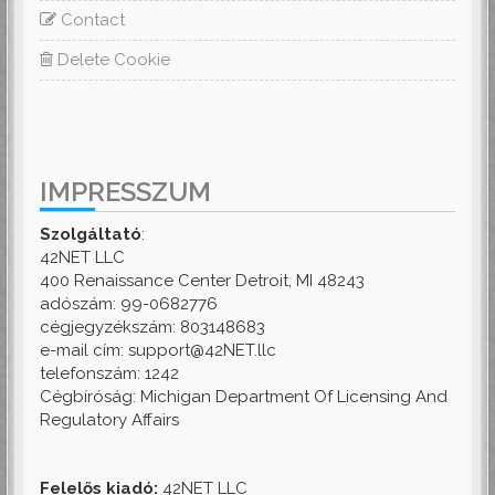
Contact
Delete Cookie
IMPRESSZUM
Szolgáltató
:
42NET LLC
400 Renaissance Center Detroit, MI 48243
adószám: 99-0682776
cégjegyzékszám: 803148683
e-mail cím: support@42NET.llc
telefonszám: 1242
Cégbíróság: Michigan Department Of Licensing And
Regulatory Affairs
Felelős kiadó:
42NET LLC