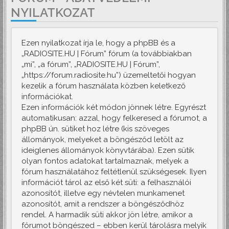
NYILATKOZAT
Ezen nyilatkozat írja le, hogy a phpBB és a
„RADIOSITE.HU | Fórum” fórum (a továbbiakban
„mi”, „a fórum”, „RADIOSITE.HU | Fórum”,
„https://forum.radiosite.hu”) üzemeltetői hogyan
kezelik a fórum használata közben keletkező
információkat.
Ezen információk két módon jönnek létre. Egyrészt
automatikusan: azzal, hogy felkeresed a fórumot, a
phpBB ún. sütiket hoz létre (kis szöveges
állományok, melyeket a böngésződ letölt az
ideiglenes állományok könyvtárába). Ezen sütik
olyan fontos adatokat tartalmaznak, melyek a
fórum használatához feltétlenül szükségesek. Ilyen
információt tárol az első két süti: a felhasználói
azonosítót, illetve egy névtelen munkamenet
azonosítót, amit a rendszer a böngésződhöz
rendel. A harmadik süti akkor jön létre, amikor a
fórumot böngészed – ebben kerül tárolásra melyik