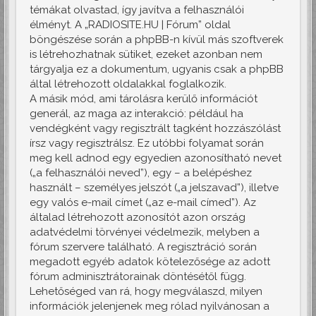
témákat olvastad, így javítva a felhasználói
élményt. A „RADIOSITE.HU | Fórum” oldal
böngészése során a phpBB-n kívül más szoftverek
is létrehozhatnak sütiket, ezeket azonban nem
tárgyalja ez a dokumentum, ugyanis csak a phpBB
által létrehozott oldalakkal foglalkozik.
A másik mód, ami tárolásra kerülő információt
generál, az maga az interakció: például ha
vendégként vagy regisztrált tagként hozzászólást
írsz vagy regisztrálsz. Ez utóbbi folyamat során
meg kell adnod egy egyedien azonosítható nevet
(„a felhasználói neved”), egy – a belépéshez
használt – személyes jelszót („a jelszavad”), illetve
egy valós e-mail címet („az e-mail címed”). Az
általad létrehozott azonosítót azon ország
adatvédelmi törvényei védelmezik, melyben a
fórum szervere található. A regisztráció során
megadott egyéb adatok kötelezősége az adott
fórum adminisztrátorainak döntésétől függ.
Lehetőséged van rá, hogy megválaszd, milyen
információk jelenjenek meg rólad nyilvánosan a