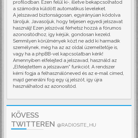
profilodban. Ezen felül ki-, illetve bekapcsolhatod
a számodra küldött automatikus leveleket.
A jelszavad biztonságosan, egyirányúan kódolva
tároljuk. Javasoljuk, hogy teljesen egyedi jelszavat
használj! Ezen jelszóval férhetsz hozzá a fórumos
azonosítódhoz, így kérjük, gondosan kezeld.
Semmilyen körülmények közt ne add ki harmadik
személynek, még ha az az oldal üzemeltetője is,
vagy ha a phpBB-vel kapcsolatban kérik!
Amennyiben elfelejted a jelszavad, használd az
„Elfelejtettem a jelszavam” funkciót. A rendszer
kérni fogja a felhasználóneved és az e-mail címed,
majd generálni fog egy új jelszót, így újra
használhatod az azonosítód.
KÖVESS
TWITTEREN
@RADIOSITE_HU