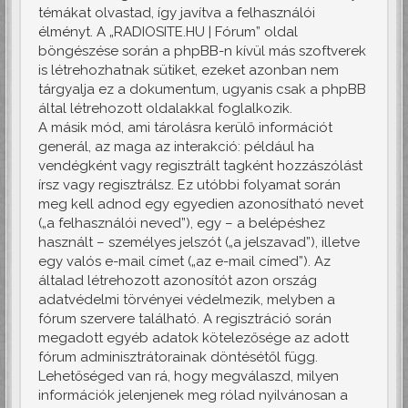
témákat olvastad, így javítva a felhasználói
élményt. A „RADIOSITE.HU | Fórum” oldal
böngészése során a phpBB-n kívül más szoftverek
is létrehozhatnak sütiket, ezeket azonban nem
tárgyalja ez a dokumentum, ugyanis csak a phpBB
által létrehozott oldalakkal foglalkozik.
A másik mód, ami tárolásra kerülő információt
generál, az maga az interakció: például ha
vendégként vagy regisztrált tagként hozzászólást
írsz vagy regisztrálsz. Ez utóbbi folyamat során
meg kell adnod egy egyedien azonosítható nevet
(„a felhasználói neved”), egy – a belépéshez
használt – személyes jelszót („a jelszavad”), illetve
egy valós e-mail címet („az e-mail címed”). Az
általad létrehozott azonosítót azon ország
adatvédelmi törvényei védelmezik, melyben a
fórum szervere található. A regisztráció során
megadott egyéb adatok kötelezősége az adott
fórum adminisztrátorainak döntésétől függ.
Lehetőséged van rá, hogy megválaszd, milyen
információk jelenjenek meg rólad nyilvánosan a