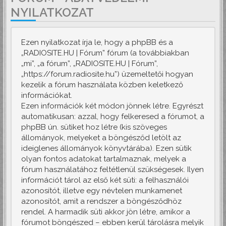
NYILATKOZAT
Ezen nyilatkozat írja le, hogy a phpBB és a
„RADIOSITE.HU | Fórum” fórum (a továbbiakban
„mi”, „a fórum”, „RADIOSITE.HU | Fórum”,
„https://forum.radiosite.hu”) üzemeltetői hogyan
kezelik a fórum használata közben keletkező
információkat.
Ezen információk két módon jönnek létre. Egyrészt
automatikusan: azzal, hogy felkeresed a fórumot, a
phpBB ún. sütiket hoz létre (kis szöveges
állományok, melyeket a böngésződ letölt az
ideiglenes állományok könyvtárába). Ezen sütik
olyan fontos adatokat tartalmaznak, melyek a
fórum használatához feltétlenül szükségesek. Ilyen
információt tárol az első két süti: a felhasználói
azonosítót, illetve egy névtelen munkamenet
azonosítót, amit a rendszer a böngésződhöz
rendel. A harmadik süti akkor jön létre, amikor a
fórumot böngészed – ebben kerül tárolásra melyik