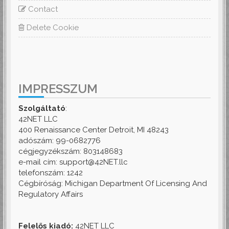
Contact
Delete Cookie
IMPRESSZUM
Szolgáltató
:
42NET LLC
400 Renaissance Center Detroit, MI 48243
adószám: 99-0682776
cégjegyzékszám: 803148683
e-mail cím: support@42NET.llc
telefonszám: 1242
Cégbíróság: Michigan Department Of Licensing And
Regulatory Affairs
Felelős kiadó:
42NET LLC