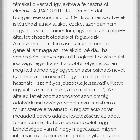
témákat olvastad, így javítva a felhasználói
élményt. A „RADIOSITE.HU | Fórum” oldal
böngészése során a phpBB-n kívül más szoftverek
is létrehozhatnak sütiket, ezeket azonban nem
tárgyalja ez a dokumentum, ugyanis csak a phpBB
által létrehozott oldalakkal foglalkozik.
A másik mód, ami tárolásra kerülő információt
generál, az maga az interakció: például ha
vendégként vagy regisztrált tagként hozzászólást
írsz vagy regisztrálsz. Ez utóbbi folyamat során
meg kell adnod egy egyedien azonosítható nevet
(„a felhasználói neved”), egy – a belépéshez
használt – személyes jelszót („a jelszavad”), illetve
egy valós e-mail címet („az e-mail címed”). Az
általad létrehozott azonosítót azon ország
adatvédelmi törvényei védelmezik, melyben a
fórum szervere található. A regisztráció során
megadott egyéb adatok kötelezősége az adott
fórum adminisztrátorainak döntésétől függ.
Lehetőséged van rá, hogy megválaszd, milyen
információk jelenjenek meg rólad nyilvánosan a