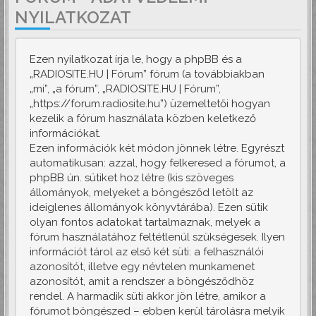
NYILATKOZAT
Ezen nyilatkozat írja le, hogy a phpBB és a
„RADIOSITE.HU | Fórum” fórum (a továbbiakban
„mi”, „a fórum”, „RADIOSITE.HU | Fórum”,
„https://forum.radiosite.hu”) üzemeltetői hogyan
kezelik a fórum használata közben keletkező
információkat.
Ezen információk két módon jönnek létre. Egyrészt
automatikusan: azzal, hogy felkeresed a fórumot, a
phpBB ún. sütiket hoz létre (kis szöveges
állományok, melyeket a böngésződ letölt az
ideiglenes állományok könyvtárába). Ezen sütik
olyan fontos adatokat tartalmaznak, melyek a
fórum használatához feltétlenül szükségesek. Ilyen
információt tárol az első két süti: a felhasználói
azonosítót, illetve egy névtelen munkamenet
azonosítót, amit a rendszer a böngésződhöz
rendel. A harmadik süti akkor jön létre, amikor a
fórumot böngészed – ebben kerül tárolásra melyik