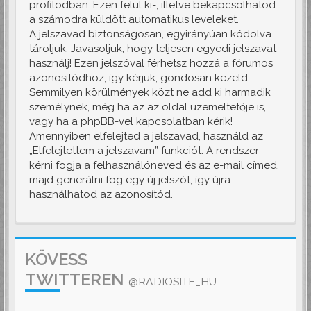
profilodban. Ezen felül ki-, illetve bekapcsolhatod
a számodra küldött automatikus leveleket.
A jelszavad biztonságosan, egyirányúan kódolva
tároljuk. Javasoljuk, hogy teljesen egyedi jelszavat
használj! Ezen jelszóval férhetsz hozzá a fórumos
azonosítódhoz, így kérjük, gondosan kezeld.
Semmilyen körülmények közt ne add ki harmadik
személynek, még ha az az oldal üzemeltetője is,
vagy ha a phpBB-vel kapcsolatban kérik!
Amennyiben elfelejted a jelszavad, használd az
„Elfelejtettem a jelszavam” funkciót. A rendszer
kérni fogja a felhasználóneved és az e-mail címed,
majd generálni fog egy új jelszót, így újra
használhatod az azonosítód.
KÖVESS
TWITTEREN
@RADIOSITE_HU