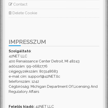
Contact
Delete Cookie
IMPRESSZUM
Szolgáltató
:
42NET LLC
400 Renaissance Center Detroit, MI 48243
adószám: 99-0682776
cégjegyzékszám: 803148683
e-mail cím: support@42NET.llc
telefonszám: 1242
Cégbíróság: Michigan Department Of Licensing And
Regulatory Affairs
Felelős kiadó:
42NET LLC