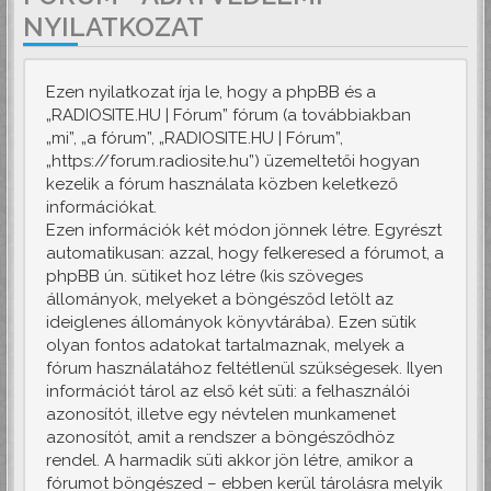
NYILATKOZAT
Ezen nyilatkozat írja le, hogy a phpBB és a
„RADIOSITE.HU | Fórum” fórum (a továbbiakban
„mi”, „a fórum”, „RADIOSITE.HU | Fórum”,
„https://forum.radiosite.hu”) üzemeltetői hogyan
kezelik a fórum használata közben keletkező
információkat.
Ezen információk két módon jönnek létre. Egyrészt
automatikusan: azzal, hogy felkeresed a fórumot, a
phpBB ún. sütiket hoz létre (kis szöveges
állományok, melyeket a böngésződ letölt az
ideiglenes állományok könyvtárába). Ezen sütik
olyan fontos adatokat tartalmaznak, melyek a
fórum használatához feltétlenül szükségesek. Ilyen
információt tárol az első két süti: a felhasználói
azonosítót, illetve egy névtelen munkamenet
azonosítót, amit a rendszer a böngésződhöz
rendel. A harmadik süti akkor jön létre, amikor a
fórumot böngészed – ebben kerül tárolásra melyik