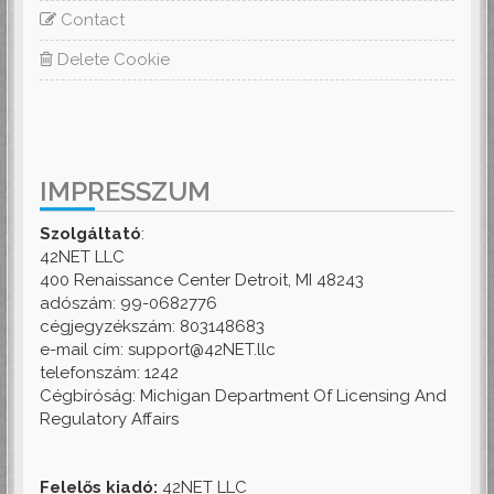
Contact
Delete Cookie
IMPRESSZUM
Szolgáltató
:
42NET LLC
400 Renaissance Center Detroit, MI 48243
adószám: 99-0682776
cégjegyzékszám: 803148683
e-mail cím: support@42NET.llc
telefonszám: 1242
Cégbíróság: Michigan Department Of Licensing And
Regulatory Affairs
Felelős kiadó:
42NET LLC