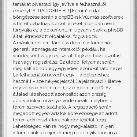
témákat olvastad, így javítva a felhasználói
élményt. A „RADIOSITE.HU | Fórum” oldal
böngészése során a phpBB-n kívül más szoftverek
is létrehozhatnak sütiket, ezeket azonban nem
tárgyalja ez a dokumentum, ugyanis csak a phpBB
által létrehozott oldalakkal foglalkozik.
A másik mód, ami tárolásra kerülő információt
generál, az maga az interakció: például ha
vendégként vagy regisztrált tagként hozzászólást
írsz vagy regisztrálsz. Ez utóbbi folyamat során
meg kell adnod egy egyedien azonosítható nevet
(„a felhasználói neved”), egy – a belépéshez
használt – személyes jelszót („a jelszavad”), illetve
egy valós e-mail címet („az e-mail címed”). Az
általad létrehozott azonosítót azon ország
adatvédelmi törvényei védelmezik, melyben a
fórum szervere található. A regisztráció során
megadott egyéb adatok kötelezősége az adott
fórum adminisztrátorainak döntésétől függ.
Lehetőséged van rá, hogy megválaszd, milyen
információk jelenjenek meg rólad nyilvánosan a