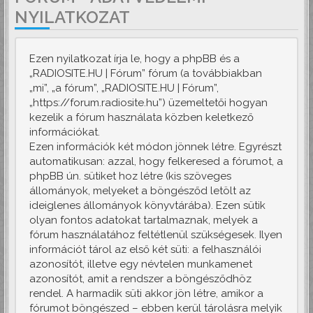
NYILATKOZAT
Ezen nyilatkozat írja le, hogy a phpBB és a
„RADIOSITE.HU | Fórum” fórum (a továbbiakban
„mi”, „a fórum”, „RADIOSITE.HU | Fórum”,
„https://forum.radiosite.hu”) üzemeltetői hogyan
kezelik a fórum használata közben keletkező
információkat.
Ezen információk két módon jönnek létre. Egyrészt
automatikusan: azzal, hogy felkeresed a fórumot, a
phpBB ún. sütiket hoz létre (kis szöveges
állományok, melyeket a böngésződ letölt az
ideiglenes állományok könyvtárába). Ezen sütik
olyan fontos adatokat tartalmaznak, melyek a
fórum használatához feltétlenül szükségesek. Ilyen
információt tárol az első két süti: a felhasználói
azonosítót, illetve egy névtelen munkamenet
azonosítót, amit a rendszer a böngésződhöz
rendel. A harmadik süti akkor jön létre, amikor a
fórumot böngészed – ebben kerül tárolásra melyik