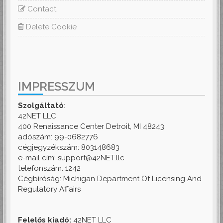
Contact
Delete Cookie
IMPRESSZUM
Szolgáltató
:
42NET LLC
400 Renaissance Center Detroit, MI 48243
adószám: 99-0682776
cégjegyzékszám: 803148683
e-mail cím: support@42NET.llc
telefonszám: 1242
Cégbíróság: Michigan Department Of Licensing And
Regulatory Affairs
Felelős kiadó:
42NET LLC