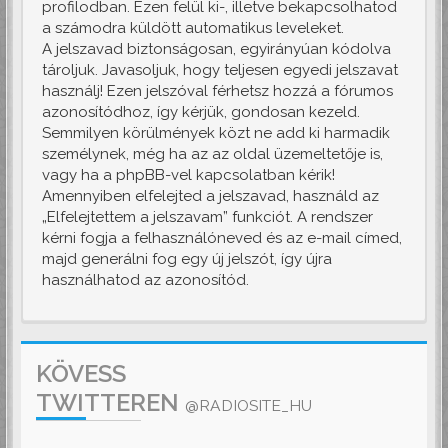
profilodban. Ezen felül ki-, illetve bekapcsolhatod
a számodra küldött automatikus leveleket.
A jelszavad biztonságosan, egyirányúan kódolva
tároljuk. Javasoljuk, hogy teljesen egyedi jelszavat
használj! Ezen jelszóval férhetsz hozzá a fórumos
azonosítódhoz, így kérjük, gondosan kezeld.
Semmilyen körülmények közt ne add ki harmadik
személynek, még ha az az oldal üzemeltetője is,
vagy ha a phpBB-vel kapcsolatban kérik!
Amennyiben elfelejted a jelszavad, használd az
„Elfelejtettem a jelszavam” funkciót. A rendszer
kérni fogja a felhasználóneved és az e-mail címed,
majd generálni fog egy új jelszót, így újra
használhatod az azonosítód.
KÖVESS
TWITTEREN
@RADIOSITE_HU