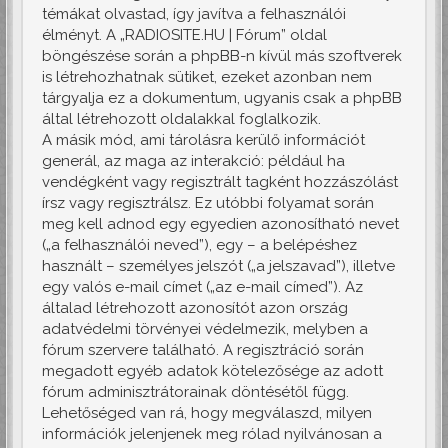
témákat olvastad, így javítva a felhasználói
élményt. A „RADIOSITE.HU | Fórum” oldal
böngészése során a phpBB-n kívül más szoftverek
is létrehozhatnak sütiket, ezeket azonban nem
tárgyalja ez a dokumentum, ugyanis csak a phpBB
által létrehozott oldalakkal foglalkozik.
A másik mód, ami tárolásra kerülő információt
generál, az maga az interakció: például ha
vendégként vagy regisztrált tagként hozzászólást
írsz vagy regisztrálsz. Ez utóbbi folyamat során
meg kell adnod egy egyedien azonosítható nevet
(„a felhasználói neved”), egy – a belépéshez
használt – személyes jelszót („a jelszavad”), illetve
egy valós e-mail címet („az e-mail címed”). Az
általad létrehozott azonosítót azon ország
adatvédelmi törvényei védelmezik, melyben a
fórum szervere található. A regisztráció során
megadott egyéb adatok kötelezősége az adott
fórum adminisztrátorainak döntésétől függ.
Lehetőséged van rá, hogy megválaszd, milyen
információk jelenjenek meg rólad nyilvánosan a