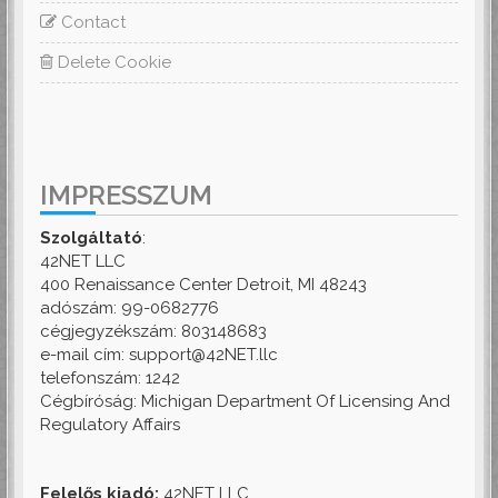
Contact
Delete Cookie
IMPRESSZUM
Szolgáltató
:
42NET LLC
400 Renaissance Center Detroit, MI 48243
adószám: 99-0682776
cégjegyzékszám: 803148683
e-mail cím: support@42NET.llc
telefonszám: 1242
Cégbíróság: Michigan Department Of Licensing And
Regulatory Affairs
Felelős kiadó:
42NET LLC