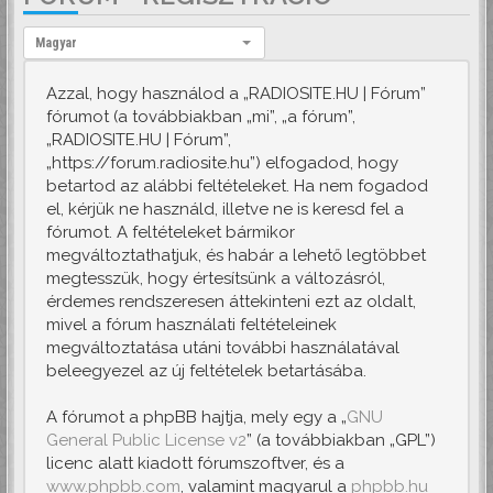
Nyelv:
Magyar
Azzal, hogy használod a „RADIOSITE.HU | Fórum”
fórumot (a továbbiakban „mi”, „a fórum”,
„RADIOSITE.HU | Fórum”,
„https://forum.radiosite.hu”) elfogadod, hogy
betartod az alábbi feltételeket. Ha nem fogadod
el, kérjük ne használd, illetve ne is keresd fel a
fórumot. A feltételeket bármikor
megváltoztathatjuk, és habár a lehető legtöbbet
megtesszük, hogy értesítsünk a változásról,
érdemes rendszeresen áttekinteni ezt az oldalt,
mivel a fórum használati feltételeinek
megváltoztatása utáni további használatával
beleegyezel az új feltételek betartásába.
A fórumot a phpBB hajtja, mely egy a „
GNU
General Public License v2
” (a továbbiakban „GPL”)
licenc alatt kiadott fórumszoftver, és a
www.phpbb.com
, valamint magyarul a
phpbb.hu