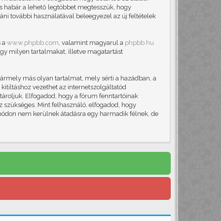
, és habár a lehető legtöbbet megtesszük, hogy
áni további használatával beleegyezel az új feltételek
s a
www.phpbb.com
, valamint magyarul a
phpbb.hu
gy milyen tartalmakat, illetve magatartást
ármely más olyan tartalmat, mely sérti a hazádban, a
itiltáshoz vezethet az internetszolgáltatód
 tároljuk. Elfogadod, hogy a fórum fenntartóinak
ez szükséges. Mint felhasználó, elfogadod, hogy
módon nem kerülnek átadásra egy harmadik félnek, de