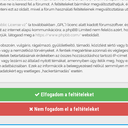
letve ne is keresd fel a fórumot. A feltételeket bármikor megváltoztathatjuk
teni ezt az oldalt, mivel a fórum használati feltételeinek megváltoztatása ut
blic License v2
” (a továbbiakban „GPL”) licenc alatt kiadott fórumszoftver, é
jt az internet alapú kommunikációra; a phpBB Limited nem felelős azért, ho
rjük, látogasd meg a
https://www.phpbb.com/
weboldalt.
szcén, vulgáris, rágalmazó, gyűlöletkeltő, támadó, közízlést sértő vagy b
vagy a nemzetközi törvényeket. A fentiek megsértése azonnali és végleges k
eltételek betartatásának érdekében az összes hozzászóláshoz tartozó IP-címet
id vagy lezárni az általad nyitott témákat, amennyiben úgy ítélik meg, hogy 
um adatbázisában. Ezek az információk a beleegyezésed nélkül semmilyen 
z adatokért egy esetleges „hackertámadás” esetén.
Elfogadom a feltételeket
Nem fogadom el a feltételeket