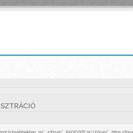
GISZTRÁCIÓ
t (a továbbiakban „mi”, „a fórum”, „RADIOSITE.HU | Fórum”, „https://forum