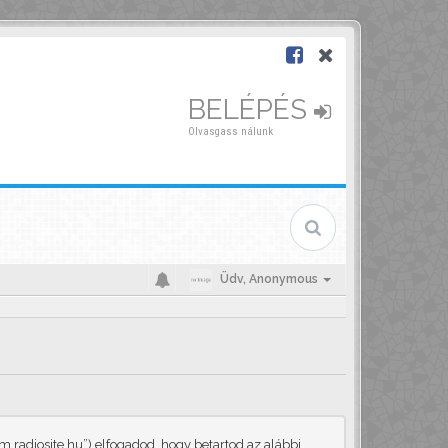
BELÉPÉS
Olvasgass nálunk
Üdv,
Anonymous
.radiosite.hu”) elfogadod, hogy betartod az alábbi