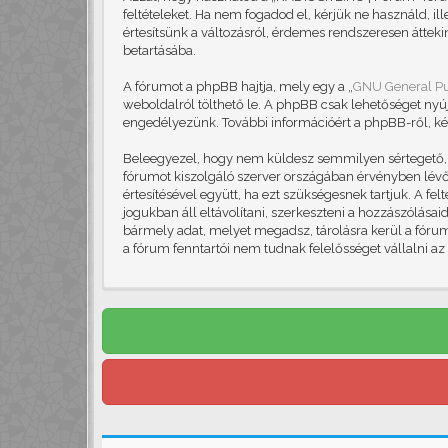
feltételeket. Ha nem fogadod el, kérjük ne használd, il
értesítsünk a változásról, érdemes rendszeresen áttekin
betartásába.
A fórumot a phpBB hajtja, mely egy a „
GNU General Pu
weboldalról tölthető le. A phpBB csak lehetőséget nyú
engedélyezünk. További információért a phpBB-ről, ké
Beleegyezel, hogy nem küldesz semmilyen sértegető, ob
fórumot kiszolgáló szerver országában érvényben lévő 
értesítésével együtt, ha ezt szükségesnek tartjuk. A f
jogukban áll eltávolítani, szerkeszteni a hozzászólása
bármely adat, melyet megadsz, tárolásra kerül a fór
a fórum fenntartói nem tudnak felelősséget vállalni a