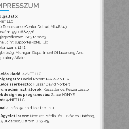
MPRESSZUM
olgáltató
:
NET LLC
 Renaissance Center Detroit, MI 48243
ószám: 99-0682776
gjegyzékszám: 803148683
ail cím: support@42NET.llc
efonszám: 1242
bíróság: Michigan Department Of Licensing And
ulatory Affairs
lelős kiadó:
42NET LLC
pigazgató:
Daniel Robert TARR-PINTER
lelős szerkesztő:
Huszár Dávid Norbert
rum adminisztrátorok:
Kasza János, Keszei László
bdesign és programozás:
Gabor KONYE
st:
42NET LLC
mail:
i n f o [@] r a d i o s i t e . h u
lügyeleti szerv:
Nemzeti Média- és Hírközlési Hatóság,
5 Budapest, Ostrom u. 23-25.