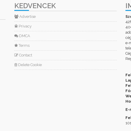
KEDVENCEK
I
Advertise
Sz
42
Privacy
400
ad
DMCA
cé
e-m
Terms
tel
Cég
Contact
Reg
Delete Cookie
Fe
La
Fe
Fó
We
Ho
E-
Fe
101