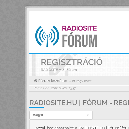
REGISZTRÁCIÓ
RADIOSITE.HU | Fórum
Fórum kezdőlap
« Itt vagy most
Pontos idő: 2026.08.06. 23:37
RADIOSITE.HU | FÓRUM - RE
Nyelv:
Magyar
Azzal, hogy használod a „RADIOSITE.HU | Fórum” fórumo