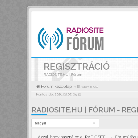
REGISZTRÁCIÓ
RADIOSITE.HU | Fórum
Fórum kezdőlap
« Itt vagy most
Pontos idő: 2026.08.07. 05:12
RADIOSITE.HU | FÓRUM - RE
Nyelv:
Magyar
Azzal, hogy használod a „RADIOSITE.HU | Fórum” fórumo