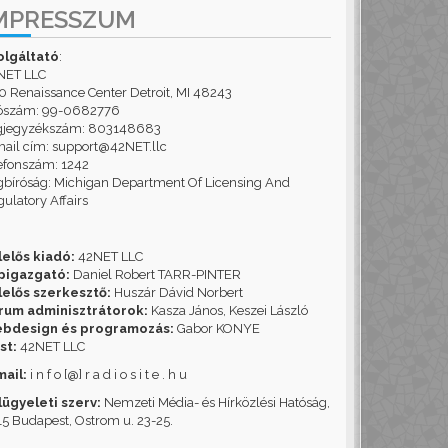
MPRESSZUM
olgáltató
:
NET LLC
 Renaissance Center Detroit, MI 48243
ószám: 99-0682776
gjegyzékszám: 803148683
ail cím: support@42NET.llc
efonszám: 1242
bíróság: Michigan Department Of Licensing And
ulatory Affairs
lelős kiadó:
42NET LLC
pigazgató:
Daniel Robert TARR-PINTER
lelős szerkesztő:
Huszár Dávid Norbert
rum adminisztrátorok:
Kasza János, Keszei László
bdesign és programozás:
Gabor KONYE
st:
42NET LLC
mail:
i n f o [@] r a d i o s i t e . h u
lügyeleti szerv:
Nemzeti Média- és Hírközlési Hatóság,
5 Budapest, Ostrom u. 23-25.