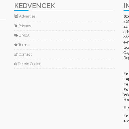
KEDVENCEK
I
Advertise
Sz
42
Privacy
400
ad
DMCA
cé
e-m
Terms
tel
Cég
Contact
Reg
Delete Cookie
Fe
La
Fe
Fó
We
Ho
E-
Fe
101