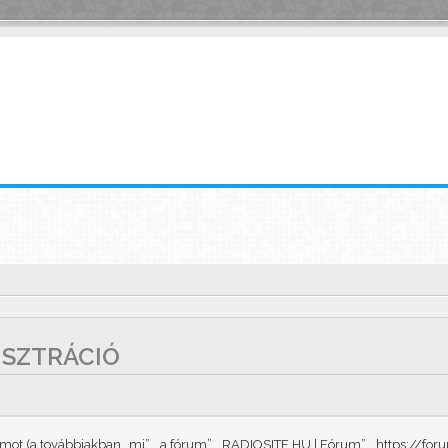
GISZTRÁCIÓ
t (a továbbiakban „mi”, „a fórum”, „RADIOSITE.HU | Fórum”, „https://forum