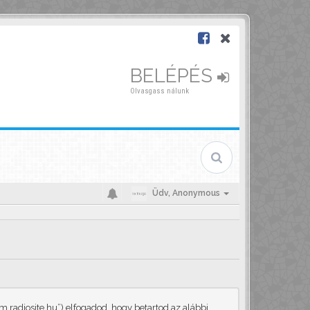
BELÉPÉS
Olvasgass nálunk
Üdv,
Anonymous
.radiosite.hu”) elfogadod, hogy betartod az alábbi