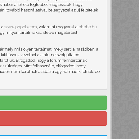
, és habár a lehető legtöbbet megtesszük, hogy
áni további használatával beleegyezel az új feltételek
s a
www.phpbb.com
, valamint magyarul a
phpbb.hu
gy milyen tartalmakat, illetve magatartást
ármely más olyan tartalmat, mely sérti a hazádban, a
itiltáshoz vezethet az internetszolgáltatód
 tároljuk. Elfogadod, hogy a fórum fenntartóinak
ez szükséges. Mint felhasználó, elfogadod, hogy
módon nem kerülnek átadásra egy harmadik félnek, de