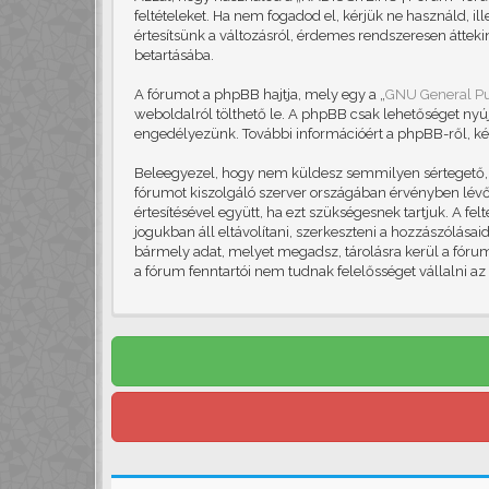
feltételeket. Ha nem fogadod el, kérjük ne használd, il
értesítsünk a változásról, érdemes rendszeresen áttekin
betartásába.
A fórumot a phpBB hajtja, mely egy a „
GNU General Pu
weboldalról tölthető le. A phpBB csak lehetőséget nyú
engedélyezünk. További információért a phpBB-ről, ké
Beleegyezel, hogy nem küldesz semmilyen sértegető, ob
fórumot kiszolgáló szerver országában érvényben lévő 
értesítésével együtt, ha ezt szükségesnek tartjuk. A f
jogukban áll eltávolítani, szerkeszteni a hozzászólása
bármely adat, melyet megadsz, tárolásra kerül a fór
a fórum fenntartói nem tudnak felelősséget vállalni a