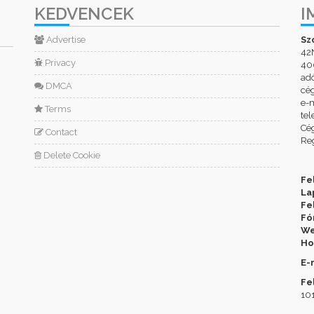
KEDVENCEK
I
Advertise
Sz
42
Privacy
400
ad
DMCA
cé
e-m
Terms
tel
Cég
Contact
Reg
Delete Cookie
Fe
La
Fe
Fó
We
Ho
E-
Fe
101