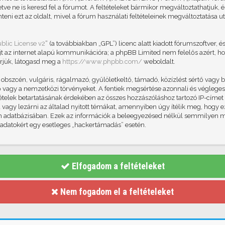
letve ne is keresd fel a fórumot. A feltételeket bármikor megváltoztathatjuk
teni ezt az oldalt, mivel a fórum használati feltételeinek megváltoztatása ut
blic License v2
” (a továbbiakban „GPL”) licenc alatt kiadott fórumszoftver, é
jt az internet alapú kommunikációra; a phpBB Limited nem felelős azért, ho
rjük, látogasd meg a
https://www.phpbb.com/
weboldalt.
szcén, vulgáris, rágalmazó, gyűlöletkeltő, támadó, közízlést sértő vagy b
vagy a nemzetközi törvényeket. A fentiek megsértése azonnali és végleges k
eltételek betartatásának érdekében az összes hozzászóláshoz tartozó IP-címet
id vagy lezárni az általad nyitott témákat, amennyiben úgy ítélik meg, hogy 
um adatbázisában. Ezek az információk a beleegyezésed nélkül semmilyen 
z adatokért egy esetleges „hackertámadás” esetén.
Elfogadom a feltételeket
Nem fogadom el a feltételeket