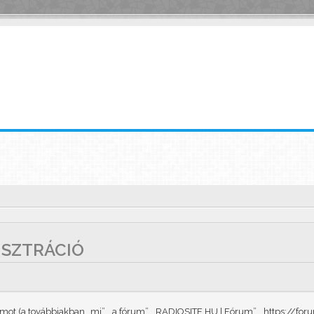
GISZTRÁCIÓ
t (a továbbiakban „mi”, „a fórum”, „RADIOSITE.HU | Fórum”, „https://forum