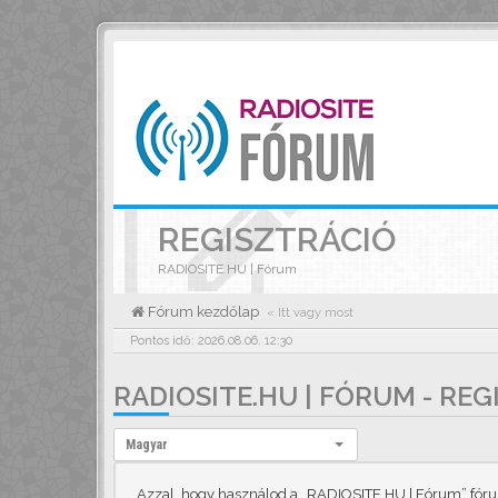
REGISZTRÁCIÓ
RADIOSITE.HU | Fórum
Fórum kezdőlap
« Itt vagy most
Pontos idő: 2026.08.06. 12:30
RADIOSITE.HU | FÓRUM - RE
Nyelv:
Magyar
Azzal, hogy használod a „RADIOSITE.HU | Fórum” fórumo