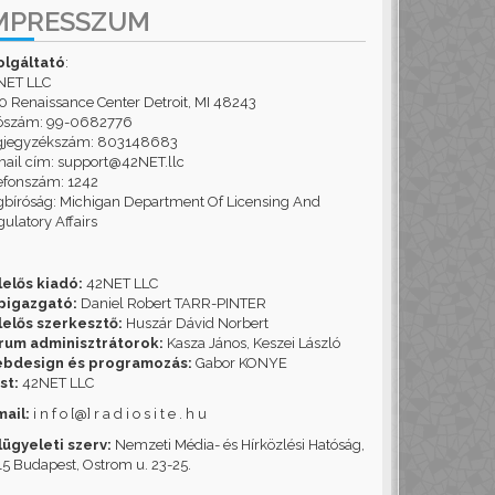
MPRESSZUM
olgáltató
:
NET LLC
 Renaissance Center Detroit, MI 48243
ószám: 99-0682776
gjegyzékszám: 803148683
ail cím: support@42NET.llc
efonszám: 1242
bíróság: Michigan Department Of Licensing And
ulatory Affairs
lelős kiadó:
42NET LLC
pigazgató:
Daniel Robert TARR-PINTER
lelős szerkesztő:
Huszár Dávid Norbert
rum adminisztrátorok:
Kasza János, Keszei László
bdesign és programozás:
Gabor KONYE
st:
42NET LLC
mail:
i n f o [@] r a d i o s i t e . h u
lügyeleti szerv:
Nemzeti Média- és Hírközlési Hatóság,
5 Budapest, Ostrom u. 23-25.