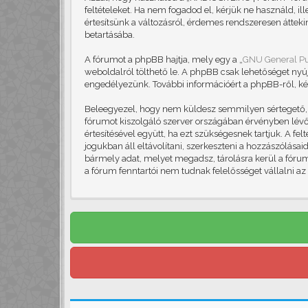
feltételeket. Ha nem fogadod el, kérjük ne használd, il
értesítsünk a változásról, érdemes rendszeresen áttekin
betartásába.
A fórumot a phpBB hajtja, mely egy a „
GNU General Pu
weboldalról tölthető le. A phpBB csak lehetőséget nyú
engedélyezünk. További információért a phpBB-ről, ké
Beleegyezel, hogy nem küldesz semmilyen sértegető, ob
fórumot kiszolgáló szerver országában érvényben lévő 
értesítésével együtt, ha ezt szükségesnek tartjuk. A f
jogukban áll eltávolítani, szerkeszteni a hozzászólása
bármely adat, melyet megadsz, tárolásra kerül a fór
a fórum fenntartói nem tudnak felelősséget vállalni a