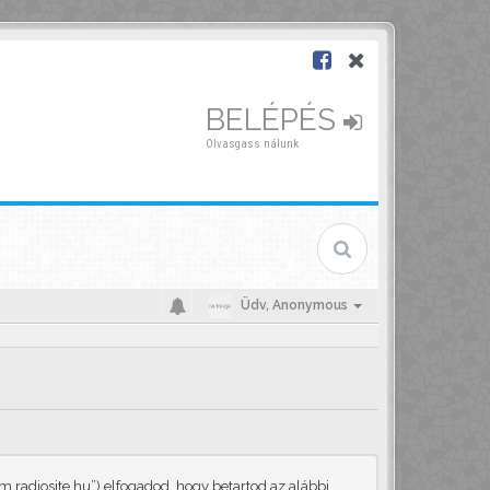
BELÉPÉS
Olvasgass nálunk
Üdv,
Anonymous
.radiosite.hu”) elfogadod, hogy betartod az alábbi