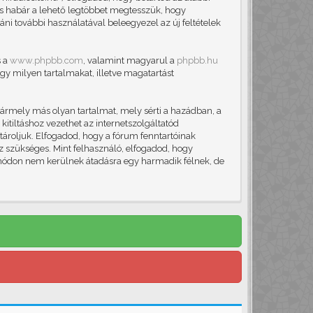
, és habár a lehető legtöbbet megtesszük, hogy
áni további használatával beleegyezel az új feltételek
s a
www.phpbb.com
, valamint magyarul a
phpbb.hu
gy milyen tartalmakat, illetve magatartást
ármely más olyan tartalmat, mely sérti a hazádban, a
itiltáshoz vezethet az internetszolgáltatód
 tároljuk. Elfogadod, hogy a fórum fenntartóinak
ez szükséges. Mint felhasználó, elfogadod, hogy
módon nem kerülnek átadásra egy harmadik félnek, de