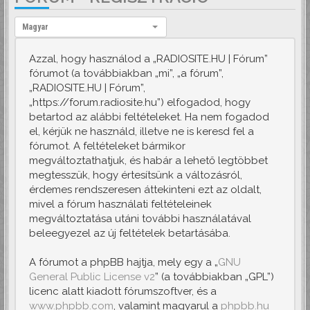
Nyelv:
Magyar
Azzal, hogy használod a „RADIOSITE.HU | Fórum”
fórumot (a továbbiakban „mi”, „a fórum”,
„RADIOSITE.HU | Fórum”,
„https://forum.radiosite.hu”) elfogadod, hogy
betartod az alábbi feltételeket. Ha nem fogadod
el, kérjük ne használd, illetve ne is keresd fel a
fórumot. A feltételeket bármikor
megváltoztathatjuk, és habár a lehető legtöbbet
megtesszük, hogy értesítsünk a változásról,
érdemes rendszeresen áttekinteni ezt az oldalt,
mivel a fórum használati feltételeinek
megváltoztatása utáni további használatával
beleegyezel az új feltételek betartásába.
A fórumot a phpBB hajtja, mely egy a „
GNU
General Public License v2
” (a továbbiakban „GPL”)
licenc alatt kiadott fórumszoftver, és a
www.phpbb.com
, valamint magyarul a
phpbb.hu