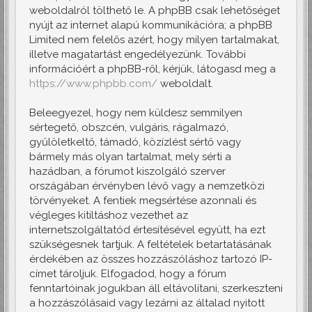
weboldalról tölthető le. A phpBB csak lehetőséget
nyújt az internet alapú kommunikációra; a phpBB
Limited nem felelős azért, hogy milyen tartalmakat,
illetve magatartást engedélyezünk. További
információért a phpBB-ről, kérjük, látogasd meg a
https://www.phpbb.com/
weboldalt.
Beleegyezel, hogy nem küldesz semmilyen
sértegető, obszcén, vulgáris, rágalmazó,
gyűlöletkeltő, támadó, közízlést sértő vagy
bármely más olyan tartalmat, mely sérti a
hazádban, a fórumot kiszolgáló szerver
országában érvényben lévő vagy a nemzetközi
törvényeket. A fentiek megsértése azonnali és
végleges kitiltáshoz vezethet az
internetszolgáltatód értesítésével együtt, ha ezt
szükségesnek tartjuk. A feltételek betartatásának
érdekében az összes hozzászóláshoz tartozó IP-
címet tároljuk. Elfogadod, hogy a fórum
fenntartóinak jogukban áll eltávolítani, szerkeszteni
a hozzászólásaid vagy lezárni az általad nyitott