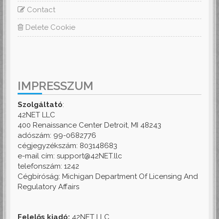
Contact
Delete Cookie
IMPRESSZUM
Szolgáltató
:
42NET LLC
400 Renaissance Center Detroit, MI 48243
adószám: 99-0682776
cégjegyzékszám: 803148683
e-mail cím: support@42NET.llc
telefonszám: 1242
Cégbíróság: Michigan Department Of Licensing And
Regulatory Affairs
Felelős kiadó:
42NET LLC