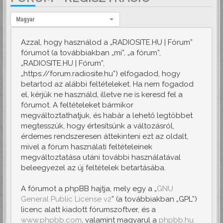
Nyelv:
Magyar
Azzal, hogy használod a „RADIOSITE.HU | Fórum”
fórumot (a továbbiakban „mi”, „a fórum”,
„RADIOSITE.HU | Fórum”,
„https://forum.radiosite.hu”) elfogadod, hogy
betartod az alábbi feltételeket. Ha nem fogadod
el, kérjük ne használd, illetve ne is keresd fel a
fórumot. A feltételeket bármikor
megváltoztathatjuk, és habár a lehető legtöbbet
megtesszük, hogy értesítsünk a változásról,
érdemes rendszeresen áttekinteni ezt az oldalt,
mivel a fórum használati feltételeinek
megváltoztatása utáni további használatával
beleegyezel az új feltételek betartásába.
A fórumot a phpBB hajtja, mely egy a „
GNU
General Public License v2
” (a továbbiakban „GPL”)
licenc alatt kiadott fórumszoftver, és a
www.phpbb.com
, valamint magyarul a
phpbb.hu