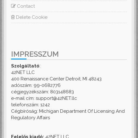
Contact
Delete Cookie
IMPRESSZUM
Szolgáltató
:
42NET LLC
400 Renaissance Center Detroit, MI 48243
adószám: 99-0682776
cégjegyzékszám: 803148683
e-mail cím: support@42NET.llc
telefonszám: 1242
Cégbíróság: Michigan Department Of Licensing And
Regulatory Affairs
Felelős kiadó:
42NET LLC