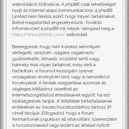
weboldalról tölthető le. A phpBB csak lehetőséget
nyújt az internet alapú kommunikációra; a phpBB
Limited nem felelős azért, hogy milyen tartalmakat,
illetve magatartást engedélyezünk. További
információért a phpBB-ről, kérjük, látogasd meg a
https://www.phpbb.com/
weboldalt.
Beleegyezel, hogy nem küldesz semmilyen
sértegető, obszcén, vulgáris, rágalmazó,
gyűlöletkeltő, támadó, közízlést sértő vagy
bármely más olyan tartalmat, mely sérti a
hazádban, a fórumot kiszolgáló szerver
országában érvényben lévő vagy a nemzetközi
törvényeket. A fentiek megsértése azonnali és
végleges kitiltáshoz vezethet az
internetszolgáltatód értesítésével együtt, ha ezt
szükségesnek tartjuk. A feltételek betartatásának
érdekében az összes hozzászóláshoz tartozó IP-
címet tároljuk. Elfogadod, hogy a fórum
fenntartóinak jogukban áll eltávolítani, szerkeszteni
a hozzászólásaid vagy lezárni az általad nyitott