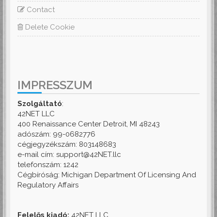
Contact
Delete Cookie
IMPRESSZUM
Szolgáltató
:
42NET LLC
400 Renaissance Center Detroit, MI 48243
adószám: 99-0682776
cégjegyzékszám: 803148683
e-mail cím: support@42NET.llc
telefonszám: 1242
Cégbíróság: Michigan Department Of Licensing And
Regulatory Affairs
Felelős kiadó:
42NET LLC