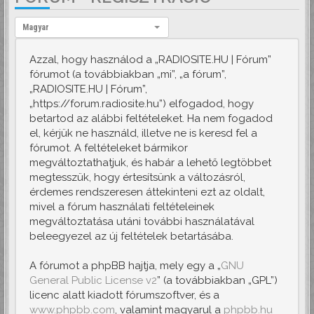
Nyelv:
Magyar
Azzal, hogy használod a „RADIOSITE.HU | Fórum”
fórumot (a továbbiakban „mi”, „a fórum”,
„RADIOSITE.HU | Fórum”,
„https://forum.radiosite.hu”) elfogadod, hogy
betartod az alábbi feltételeket. Ha nem fogadod
el, kérjük ne használd, illetve ne is keresd fel a
fórumot. A feltételeket bármikor
megváltoztathatjuk, és habár a lehető legtöbbet
megtesszük, hogy értesítsünk a változásról,
érdemes rendszeresen áttekinteni ezt az oldalt,
mivel a fórum használati feltételeinek
megváltoztatása utáni további használatával
beleegyezel az új feltételek betartásába.
A fórumot a phpBB hajtja, mely egy a „
GNU
General Public License v2
” (a továbbiakban „GPL”)
licenc alatt kiadott fórumszoftver, és a
www.phpbb.com
, valamint magyarul a
phpbb.hu