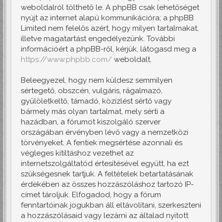
weboldalról tölthető le. A phpBB csak lehetőséget
nyújt az internet alapú kommunikációra; a phpBB
Limited nem felelős azért, hogy milyen tartalmakat,
illetve magatartást engedélyezünk. További
információért a phpBB-ről, kérjük, látogasd meg a
https://www.phpbb.com/
weboldalt.
Beleegyezel, hogy nem küldesz semmilyen
sértegető, obszcén, vulgáris, rágalmazó,
gyűlöletkeltő, támadó, közízlést sértő vagy
bármely más olyan tartalmat, mely sérti a
hazádban, a fórumot kiszolgáló szerver
országában érvényben lévő vagy a nemzetközi
törvényeket. A fentiek megsértése azonnali és
végleges kitiltáshoz vezethet az
internetszolgáltatód értesítésével együtt, ha ezt
szükségesnek tartjuk. A feltételek betartatásának
érdekében az összes hozzászóláshoz tartozó IP-
címet tároljuk. Elfogadod, hogy a fórum
fenntartóinak jogukban áll eltávolítani, szerkeszteni
a hozzászólásaid vagy lezárni az általad nyitott