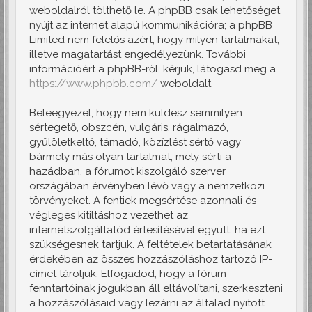
weboldalról tölthető le. A phpBB csak lehetőséget
nyújt az internet alapú kommunikációra; a phpBB
Limited nem felelős azért, hogy milyen tartalmakat,
illetve magatartást engedélyezünk. További
információért a phpBB-ről, kérjük, látogasd meg a
https://www.phpbb.com/
weboldalt.
Beleegyezel, hogy nem küldesz semmilyen
sértegető, obszcén, vulgáris, rágalmazó,
gyűlöletkeltő, támadó, közízlést sértő vagy
bármely más olyan tartalmat, mely sérti a
hazádban, a fórumot kiszolgáló szerver
országában érvényben lévő vagy a nemzetközi
törvényeket. A fentiek megsértése azonnali és
végleges kitiltáshoz vezethet az
internetszolgáltatód értesítésével együtt, ha ezt
szükségesnek tartjuk. A feltételek betartatásának
érdekében az összes hozzászóláshoz tartozó IP-
címet tároljuk. Elfogadod, hogy a fórum
fenntartóinak jogukban áll eltávolítani, szerkeszteni
a hozzászólásaid vagy lezárni az általad nyitott