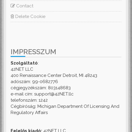
Contact
Delete Cookie
IMPRESSZUM
Szolgáltató
:
42NET LLC
400 Renaissance Center Detroit, MI 48243
adószám: 99-0682776
cégjegyzékszám: 803148683
e-mail cím: support@42NET.llc
telefonszám: 1242
Cégbíróság: Michigan Department Of Licensing And
Regulatory Affairs
Felelős kiadó:
42NET LLC