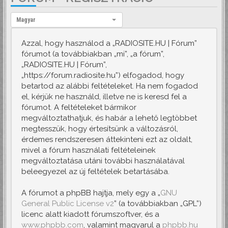
Nyelv:
Magyar
Azzal, hogy használod a „RADIOSITE.HU | Fórum”
fórumot (a továbbiakban „mi”, „a fórum”,
„RADIOSITE.HU | Fórum”,
„https://forum.radiosite.hu”) elfogadod, hogy
betartod az alábbi feltételeket. Ha nem fogadod
el, kérjük ne használd, illetve ne is keresd fel a
fórumot. A feltételeket bármikor
megváltoztathatjuk, és habár a lehető legtöbbet
megtesszük, hogy értesítsünk a változásról,
érdemes rendszeresen áttekinteni ezt az oldalt,
mivel a fórum használati feltételeinek
megváltoztatása utáni további használatával
beleegyezel az új feltételek betartásába.
A fórumot a phpBB hajtja, mely egy a „
GNU
General Public License v2
” (a továbbiakban „GPL”)
licenc alatt kiadott fórumszoftver, és a
www.phpbb.com
, valamint magyarul a
phpbb.hu