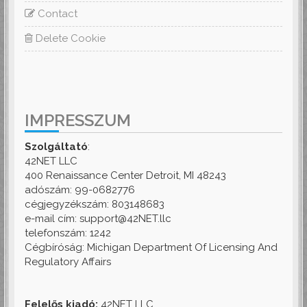
Contact
Delete Cookie
IMPRESSZUM
Szolgáltató
:
42NET LLC
400 Renaissance Center Detroit, MI 48243
adószám: 99-0682776
cégjegyzékszám: 803148683
e-mail cím: support@42NET.llc
telefonszám: 1242
Cégbíróság: Michigan Department Of Licensing And
Regulatory Affairs
Felelős kiadó:
42NET LLC