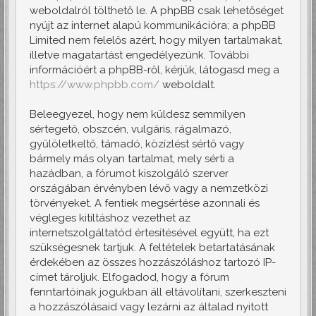
weboldalról tölthető le. A phpBB csak lehetőséget
nyújt az internet alapú kommunikációra; a phpBB
Limited nem felelős azért, hogy milyen tartalmakat,
illetve magatartást engedélyezünk. További
információért a phpBB-ről, kérjük, látogasd meg a
https://www.phpbb.com/
weboldalt.
Beleegyezel, hogy nem küldesz semmilyen
sértegető, obszcén, vulgáris, rágalmazó,
gyűlöletkeltő, támadó, közízlést sértő vagy
bármely más olyan tartalmat, mely sérti a
hazádban, a fórumot kiszolgáló szerver
országában érvényben lévő vagy a nemzetközi
törvényeket. A fentiek megsértése azonnali és
végleges kitiltáshoz vezethet az
internetszolgáltatód értesítésével együtt, ha ezt
szükségesnek tartjuk. A feltételek betartatásának
érdekében az összes hozzászóláshoz tartozó IP-
címet tároljuk. Elfogadod, hogy a fórum
fenntartóinak jogukban áll eltávolítani, szerkeszteni
a hozzászólásaid vagy lezárni az általad nyitott