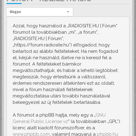
Nyelv:
Magyar
Azzal, hogy használod a „RADIOSITE.HU | Fórum”
fórumot (a továbbiakban „mi”, „a fórum”,
„RADIOSITE.HU | Fórum”,
„https://forum.radiosite.hu”) elfogadod, hogy
betartod az alábbi feltételeket. Ha nem fogadod
el, kérjük ne használd, illetve ne is keresd fel a
fórumot. A feltételeket bármikor
megváltoztathatjuk, és habár a lehető legtöbbet
megtesszük, hogy értesítsünk a változásról,
érdemes rendszeresen áttekinteni ezt az oldalt,
mivel a fórum használati feltételeinek
megváltoztatása utáni további használatával
beleegyezel az új feltételek betartásába.
A fórumot a phpBB hajtja, mely egy a „
GNU
General Public License v2
” (a továbbiakban „GPL”)
licenc alatt kiadott fórumszoftver, és a
www.phpbb.com
, valamint magyarul a
phpbb.hu