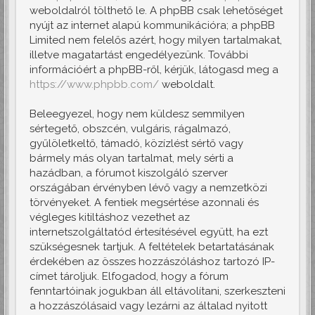
weboldalról tölthető le. A phpBB csak lehetőséget
nyújt az internet alapú kommunikációra; a phpBB
Limited nem felelős azért, hogy milyen tartalmakat,
illetve magatartást engedélyezünk. További
információért a phpBB-ről, kérjük, látogasd meg a
https://www.phpbb.com/
weboldalt.
Beleegyezel, hogy nem küldesz semmilyen
sértegető, obszcén, vulgáris, rágalmazó,
gyűlöletkeltő, támadó, közízlést sértő vagy
bármely más olyan tartalmat, mely sérti a
hazádban, a fórumot kiszolgáló szerver
országában érvényben lévő vagy a nemzetközi
törvényeket. A fentiek megsértése azonnali és
végleges kitiltáshoz vezethet az
internetszolgáltatód értesítésével együtt, ha ezt
szükségesnek tartjuk. A feltételek betartatásának
érdekében az összes hozzászóláshoz tartozó IP-
címet tároljuk. Elfogadod, hogy a fórum
fenntartóinak jogukban áll eltávolítani, szerkeszteni
a hozzászólásaid vagy lezárni az általad nyitott