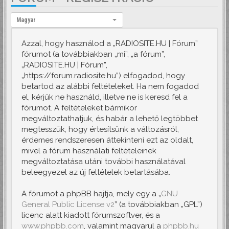
Nyelv:
Magyar
Azzal, hogy használod a „RADIOSITE.HU | Fórum”
fórumot (a továbbiakban „mi”, „a fórum”,
„RADIOSITE.HU | Fórum”,
„https://forum.radiosite.hu”) elfogadod, hogy
betartod az alábbi feltételeket. Ha nem fogadod
el, kérjük ne használd, illetve ne is keresd fel a
fórumot. A feltételeket bármikor
megváltoztathatjuk, és habár a lehető legtöbbet
megtesszük, hogy értesítsünk a változásról,
érdemes rendszeresen áttekinteni ezt az oldalt,
mivel a fórum használati feltételeinek
megváltoztatása utáni további használatával
beleegyezel az új feltételek betartásába.
A fórumot a phpBB hajtja, mely egy a „
GNU
General Public License v2
” (a továbbiakban „GPL”)
licenc alatt kiadott fórumszoftver, és a
www.phpbb.com
, valamint magyarul a
phpbb.hu