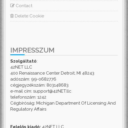
Contact
Delete Cookie
IMPRESSZUM
Szolgáltató
:
42NET LLC
400 Renaissance Center Detroit, MI 48243
adószám: 99-0682776
cégjegyzékszám: 803148683
e-mail cím: support@42NET.llc
telefonszám: 1242
Cégbíróság: Michigan Department Of Licensing And
Regulatory Affairs
Felelős kiadó:
42NET LLC