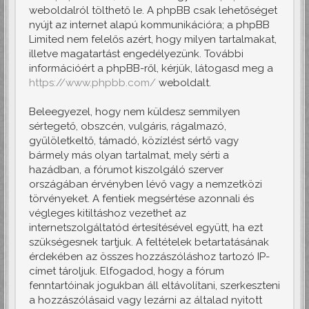
weboldalról tölthető le. A phpBB csak lehetőséget
nyújt az internet alapú kommunikációra; a phpBB
Limited nem felelős azért, hogy milyen tartalmakat,
illetve magatartást engedélyezünk. További
információért a phpBB-ről, kérjük, látogasd meg a
https://www.phpbb.com/
weboldalt.
Beleegyezel, hogy nem küldesz semmilyen
sértegető, obszcén, vulgáris, rágalmazó,
gyűlöletkeltő, támadó, közízlést sértő vagy
bármely más olyan tartalmat, mely sérti a
hazádban, a fórumot kiszolgáló szerver
országában érvényben lévő vagy a nemzetközi
törvényeket. A fentiek megsértése azonnali és
végleges kitiltáshoz vezethet az
internetszolgáltatód értesítésével együtt, ha ezt
szükségesnek tartjuk. A feltételek betartatásának
érdekében az összes hozzászóláshoz tartozó IP-
címet tároljuk. Elfogadod, hogy a fórum
fenntartóinak jogukban áll eltávolítani, szerkeszteni
a hozzászólásaid vagy lezárni az általad nyitott