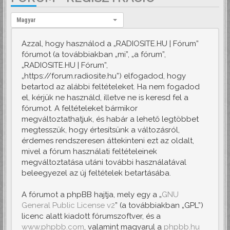
Nyelv:
Magyar
Azzal, hogy használod a „RADIOSITE.HU | Fórum”
fórumot (a továbbiakban „mi”, „a fórum”,
„RADIOSITE.HU | Fórum”,
„https://forum.radiosite.hu”) elfogadod, hogy
betartod az alábbi feltételeket. Ha nem fogadod
el, kérjük ne használd, illetve ne is keresd fel a
fórumot. A feltételeket bármikor
megváltoztathatjuk, és habár a lehető legtöbbet
megtesszük, hogy értesítsünk a változásról,
érdemes rendszeresen áttekinteni ezt az oldalt,
mivel a fórum használati feltételeinek
megváltoztatása utáni további használatával
beleegyezel az új feltételek betartásába.
A fórumot a phpBB hajtja, mely egy a „
GNU
General Public License v2
” (a továbbiakban „GPL”)
licenc alatt kiadott fórumszoftver, és a
www.phpbb.com
, valamint magyarul a
phpbb.hu