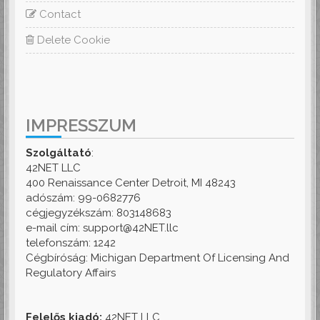
Contact
Delete Cookie
IMPRESSZUM
Szolgáltató
:
42NET LLC
400 Renaissance Center Detroit, MI 48243
adószám: 99-0682776
cégjegyzékszám: 803148683
e-mail cím: support@42NET.llc
telefonszám: 1242
Cégbíróság: Michigan Department Of Licensing And
Regulatory Affairs
Felelős kiadó:
42NET LLC