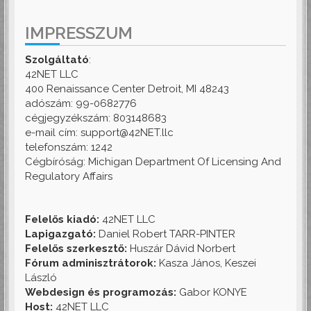
IMPRESSZUM
Szolgáltató
:
42NET LLC
400 Renaissance Center Detroit, MI 48243
adószám: 99-0682776
cégjegyzékszám: 803148683
e-mail cím: support@42NET.llc
telefonszám: 1242
Cégbíróság: Michigan Department Of Licensing And
Regulatory Affairs
Felelős kiadó:
42NET LLC
Lapigazgató:
Daniel Robert TARR-PINTER
Felelős szerkesztő:
Huszár Dávid Norbert
Fórum adminisztrátorok:
Kasza János, Keszei
László
Webdesign és programozás:
Gabor KONYE
Host:
42NET LLC