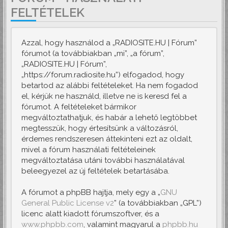
FELTÉTELEK
Azzal, hogy használod a „RADIOSITE.HU | Fórum”
fórumot (a továbbiakban „mi”, „a fórum”,
„RADIOSITE.HU | Fórum”,
„https://forum.radiosite.hu”) elfogadod, hogy
betartod az alábbi feltételeket. Ha nem fogadod
el, kérjük ne használd, illetve ne is keresd fel a
fórumot. A feltételeket bármikor
megváltoztathatjuk, és habár a lehető legtöbbet
megtesszük, hogy értesítsünk a változásról,
érdemes rendszeresen áttekinteni ezt az oldalt,
mivel a fórum használati feltételeinek
megváltoztatása utáni további használatával
beleegyezel az új feltételek betartásába.
A fórumot a phpBB hajtja, mely egy a „
GNU
General Public License v2
” (a továbbiakban „GPL”)
licenc alatt kiadott fórumszoftver, és a
www.phpbb.com
, valamint magyarul a
phpbb.hu