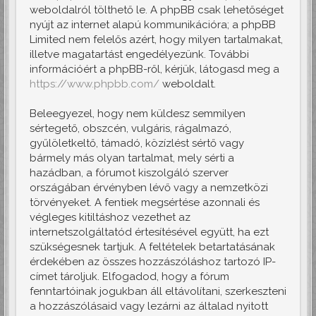
weboldalról tölthető le. A phpBB csak lehetőséget
nyújt az internet alapú kommunikációra; a phpBB
Limited nem felelős azért, hogy milyen tartalmakat,
illetve magatartást engedélyezünk. További
információért a phpBB-ről, kérjük, látogasd meg a
https://www.phpbb.com/
weboldalt.
Beleegyezel, hogy nem küldesz semmilyen
sértegető, obszcén, vulgáris, rágalmazó,
gyűlöletkeltő, támadó, közízlést sértő vagy
bármely más olyan tartalmat, mely sérti a
hazádban, a fórumot kiszolgáló szerver
országában érvényben lévő vagy a nemzetközi
törvényeket. A fentiek megsértése azonnali és
végleges kitiltáshoz vezethet az
internetszolgáltatód értesítésével együtt, ha ezt
szükségesnek tartjuk. A feltételek betartatásának
érdekében az összes hozzászóláshoz tartozó IP-
címet tároljuk. Elfogadod, hogy a fórum
fenntartóinak jogukban áll eltávolítani, szerkeszteni
a hozzászólásaid vagy lezárni az általad nyitott