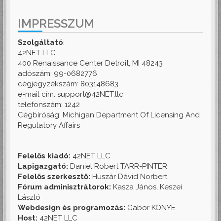
IMPRESSZUM
Szolgáltató
:
42NET LLC
400 Renaissance Center Detroit, MI 48243
adószám: 99-0682776
cégjegyzékszám: 803148683
e-mail cím: support@42NET.llc
telefonszám: 1242
Cégbíróság: Michigan Department Of Licensing And
Regulatory Affairs
Felelős kiadó:
42NET LLC
Lapigazgató:
Daniel Robert TARR-PINTER
Felelős szerkesztő:
Huszár Dávid Norbert
Fórum adminisztrátorok:
Kasza János, Keszei
László
Webdesign és programozás:
Gabor KONYE
Host:
42NET LLC