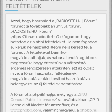
FELTÉTELEK
Azzal, hogy használod a „RADIOSITE.HU | Fórum”
fórumot (a továbbiakban „mi”, „a fórum”,
„RADIOSITE.HU | Fórum”,
„https://forum.radiosite.hu”) elfogadod, hogy
betartod az alábbi feltételeket. Ha nem fogadod
el, kérjük ne használd, illetve ne is keresd fel a
fórumot. A feltételeket bármikor
megváltoztathatjuk, és habár a lehető legtöbbet
megtesszük, hogy értesítsünk a változásról,
érdemes rendszeresen áttekinteni ezt az oldalt,
mivel a fórum használati feltételeinek
megváltoztatása utáni további használatával
beleegyezel az új feltételek betartásába.
A fórumot a phpBB hajtja, mely egy a „
GNU
General Public License v2
” (a továbbiakban „GPL”)
licenc alatt kiadott fórumszoftver, és a
www.phpbb.com
, valamint magyarul a
phpbb.hu