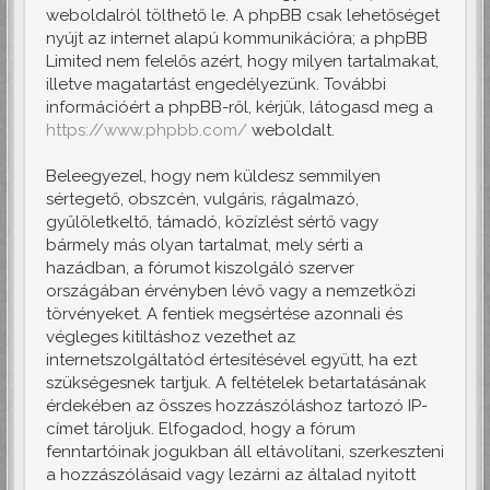
weboldalról tölthető le. A phpBB csak lehetőséget
nyújt az internet alapú kommunikációra; a phpBB
Limited nem felelős azért, hogy milyen tartalmakat,
illetve magatartást engedélyezünk. További
információért a phpBB-ről, kérjük, látogasd meg a
https://www.phpbb.com/
weboldalt.
Beleegyezel, hogy nem küldesz semmilyen
sértegető, obszcén, vulgáris, rágalmazó,
gyűlöletkeltő, támadó, közízlést sértő vagy
bármely más olyan tartalmat, mely sérti a
hazádban, a fórumot kiszolgáló szerver
országában érvényben lévő vagy a nemzetközi
törvényeket. A fentiek megsértése azonnali és
végleges kitiltáshoz vezethet az
internetszolgáltatód értesítésével együtt, ha ezt
szükségesnek tartjuk. A feltételek betartatásának
érdekében az összes hozzászóláshoz tartozó IP-
címet tároljuk. Elfogadod, hogy a fórum
fenntartóinak jogukban áll eltávolítani, szerkeszteni
a hozzászólásaid vagy lezárni az általad nyitott