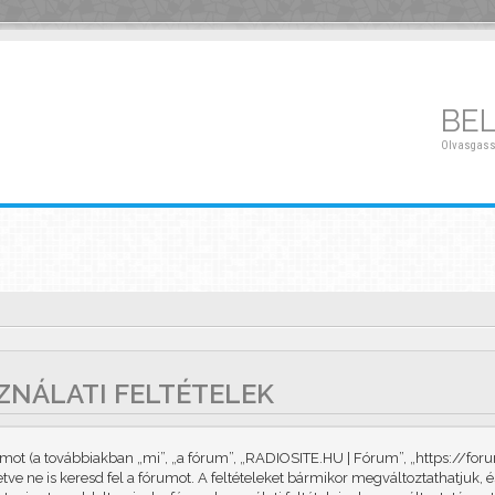
BE
Olvasgass
SZNÁLATI FELTÉTELEK
t (a továbbiakban „mi”, „a fórum”, „RADIOSITE.HU | Fórum”, „https://forum
letve ne is keresd fel a fórumot. A feltételeket bármikor megváltoztathatjuk