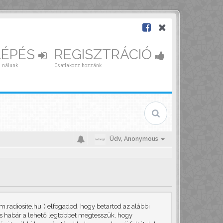
LÉPÉS
REGISZTRÁCIÓ
 nálunk
Csatlakozz hozzánk
Üdv,
Anonymous
.radiosite.hu”) elfogadod, hogy betartod az alábbi
, és habár a lehető legtöbbet megtesszük, hogy