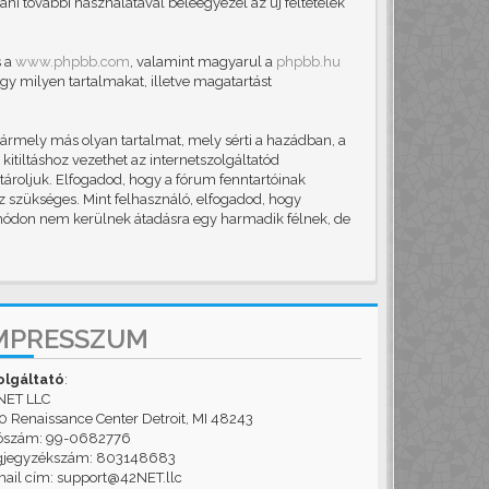
áni további használatával beleegyezel az új feltételek
s a
www.phpbb.com
, valamint magyarul a
phpbb.hu
gy milyen tartalmakat, illetve magatartást
ármely más olyan tartalmat, mely sérti a hazádban, a
itiltáshoz vezethet az internetszolgáltatód
 tároljuk. Elfogadod, hogy a fórum fenntartóinak
ez szükséges. Mint felhasználó, elfogadod, hogy
módon nem kerülnek átadásra egy harmadik félnek, de
MPRESSZUM
olgáltató
:
NET LLC
 Renaissance Center Detroit, MI 48243
ószám: 99-0682776
gjegyzékszám: 803148683
ail cím: support@42NET.llc