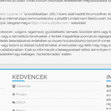
teni ezt az oldalt, mivel a fórum használati feltételeinek megváltoztatása ut
blic License v2
” (a továbbiakban „GPL”) licenc alatt kiadott fórumszoftver, é
jt az internet alapú kommunikációra; a phpBB Limited nem felelős azért, ho
rjük, látogasd meg a
https://www.phpbb.com/
weboldalt.
szcén, vulgáris, rágalmazó, gyűlöletkeltő, támadó, közízlést sértő vagy b
vagy a nemzetközi törvényeket. A fentiek megsértése azonnali és végleges k
eltételek betartatásának érdekében az összes hozzászóláshoz tartozó IP-címet
id vagy lezárni az általad nyitott témákat, amennyiben úgy ítélik meg, hogy 
um adatbázisában. Ezek az információk a beleegyezésed nélkül semmilyen 
z adatokért egy esetleges „hackertámadás” esetén.
KEDVENCEK
I
Advertise
Sz
42
Privacy
400
ad
DMCA
cé
e-m
Terms