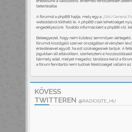
értesítsünk a változásról, érdemes rendszeresen áttekin
betartásába.
A fórumot a phpBB hajtja, mely egy a „
GNU General Pu
weboldalról tölthető le. A phpBB csak lehetőséget nyú
engedélyezünk. További információért a phpBB-ről, ké
Beleegyezel, hogy nem küldesz semmilyen sértegető, ob
fórumot kiszolgáló szerver országában érvényben lévő 
értesítésével együtt, ha ezt szükségesnek tartjuk. A f
jogukban áll eltávolítani, szerkeszteni a hozzászólása
bármely adat, melyet megadsz, tárolásra kerül a fór
a fórum fenntartói nem tudnak felelősséget vállalni a
KÖVESS
TWITTEREN
@RADIOSITE_HU