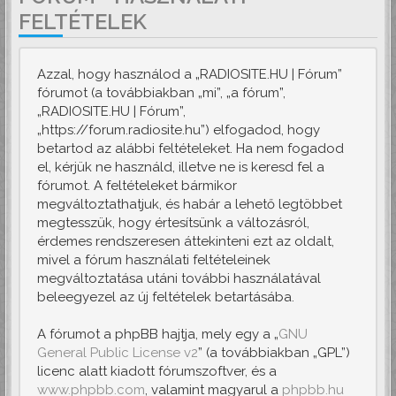
FELTÉTELEK
Azzal, hogy használod a „RADIOSITE.HU | Fórum”
fórumot (a továbbiakban „mi”, „a fórum”,
„RADIOSITE.HU | Fórum”,
„https://forum.radiosite.hu”) elfogadod, hogy
betartod az alábbi feltételeket. Ha nem fogadod
el, kérjük ne használd, illetve ne is keresd fel a
fórumot. A feltételeket bármikor
megváltoztathatjuk, és habár a lehető legtöbbet
megtesszük, hogy értesítsünk a változásról,
érdemes rendszeresen áttekinteni ezt az oldalt,
mivel a fórum használati feltételeinek
megváltoztatása utáni további használatával
beleegyezel az új feltételek betartásába.
A fórumot a phpBB hajtja, mely egy a „
GNU
General Public License v2
” (a továbbiakban „GPL”)
licenc alatt kiadott fórumszoftver, és a
www.phpbb.com
, valamint magyarul a
phpbb.hu