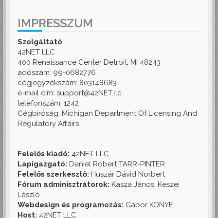
IMPRESSZUM
Szolgáltató
:
42NET LLC
400 Renaissance Center Detroit, MI 48243
adószám: 99-0682776
cégjegyzékszám: 803148683
e-mail cím: support@42NET.llc
telefonszám: 1242
Cégbíróság: Michigan Department Of Licensing And
Regulatory Affairs
Felelős kiadó:
42NET LLC
Lapigazgató:
Daniel Robert TARR-PINTER
Felelős szerkesztő:
Huszár Dávid Norbert
Fórum adminisztrátorok:
Kasza János, Keszei
László
Webdesign és programozás:
Gabor KONYE
Host:
42NET LLC