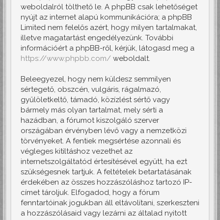
weboldalról tölthető le. A phpBB csak lehetőséget
nyújt az internet alapú kommunikációra; a phpBB
Limited nem felelős azért, hogy milyen tartalmakat,
illetve magatartást engedélyezünk. További
információért a phpBB-ről, kérjük, látogasd meg a
https://www.phpbb.com/
weboldalt.
Beleegyezel, hogy nem küldesz semmilyen
sértegető, obszcén, vulgáris, rágalmazó,
gyűlöletkeltő, támadó, közízlést sértő vagy
bármely más olyan tartalmat, mely sérti a
hazádban, a fórumot kiszolgáló szerver
országában érvényben lévő vagy a nemzetközi
törvényeket. A fentiek megsértése azonnali és
végleges kitiltáshoz vezethet az
internetszolgáltatód értesítésével együtt, ha ezt
szükségesnek tartjuk. A feltételek betartatásának
érdekében az összes hozzászóláshoz tartozó IP-
címet tároljuk. Elfogadod, hogy a fórum
fenntartóinak jogukban áll eltávolítani, szerkeszteni
a hozzászólásaid vagy lezárni az általad nyitott