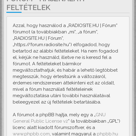
FELTÉTELEK
Azzal, hogy használod a „RADIOSITE.HU | Fórum”
fórumot (a továbbiakban „mi”, „a fórum”,
„RADIOSITE.HU | Fórum”,
„https://forum.radiosite.hu”) elfogadod, hogy
betartod az alábbi feltételeket. Ha nem fogadod
el, kérjük ne használd, illetve ne is keresd fel a
fórumot. A feltételeket bármikor
megváltoztathatjuk, és habár a lehető legtöbbet
megtesszük, hogy értesítsünk a változásról,
érdemes rendszeresen áttekinteni ezt az oldalt,
mivel a fórum használati feltételeinek
megváltoztatása utáni további használatával
beleegyezel az új feltételek betartásába.
A fórumot a phpBB hajtja, mely egy a „
GNU
General Public License v2
” (a továbbiakban „GPL”)
licenc alatt kiadott fórumszoftver, és a
www.phpbb.com
, valamint magyarul a
phpbb.hu