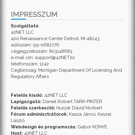
IMPRESSZUM
Szolgáltató
:
42NET LLC
400 Renaissance Center Detroit, MI 48243
adószám: 99-0682776
cégjegyzékszám: 803148683
e-mail cím: support@42NET.llc
telefonszám: 1242
Cégbíróság: Michigan Department Of Licensing And
Regulatory Affairs
Felelős kiadó:
42NET LLC
Lapigazgató:
Daniel Robert TARR-PINTER
Felelős szerkesztő:
Huszár Dávid Norbert
Fórum adminisztrátorok:
Kasza János, Keszei
László
Webdesign és programozás:
Gabor KONYE
Host:
42NET LLC