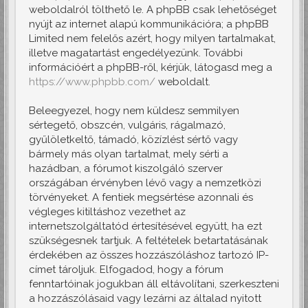
weboldalról tölthető le. A phpBB csak lehetőséget
nyújt az internet alapú kommunikációra; a phpBB
Limited nem felelős azért, hogy milyen tartalmakat,
illetve magatartást engedélyezünk. További
információért a phpBB-ről, kérjük, látogasd meg a
https://www.phpbb.com/
weboldalt.
Beleegyezel, hogy nem küldesz semmilyen
sértegető, obszcén, vulgáris, rágalmazó,
gyűlöletkeltő, támadó, közízlést sértő vagy
bármely más olyan tartalmat, mely sérti a
hazádban, a fórumot kiszolgáló szerver
országában érvényben lévő vagy a nemzetközi
törvényeket. A fentiek megsértése azonnali és
végleges kitiltáshoz vezethet az
internetszolgáltatód értesítésével együtt, ha ezt
szükségesnek tartjuk. A feltételek betartatásának
érdekében az összes hozzászóláshoz tartozó IP-
címet tároljuk. Elfogadod, hogy a fórum
fenntartóinak jogukban áll eltávolítani, szerkeszteni
a hozzászólásaid vagy lezárni az általad nyitott