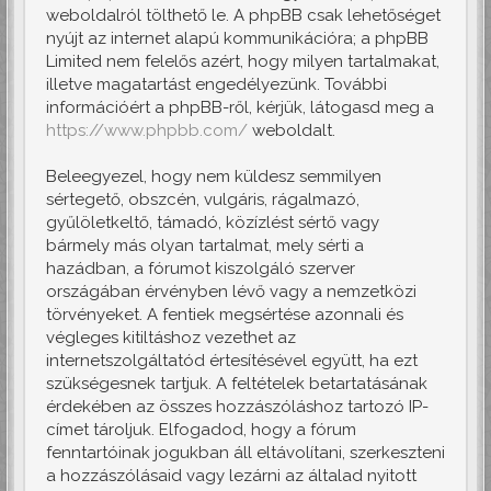
weboldalról tölthető le. A phpBB csak lehetőséget
nyújt az internet alapú kommunikációra; a phpBB
Limited nem felelős azért, hogy milyen tartalmakat,
illetve magatartást engedélyezünk. További
információért a phpBB-ről, kérjük, látogasd meg a
https://www.phpbb.com/
weboldalt.
Beleegyezel, hogy nem küldesz semmilyen
sértegető, obszcén, vulgáris, rágalmazó,
gyűlöletkeltő, támadó, közízlést sértő vagy
bármely más olyan tartalmat, mely sérti a
hazádban, a fórumot kiszolgáló szerver
országában érvényben lévő vagy a nemzetközi
törvényeket. A fentiek megsértése azonnali és
végleges kitiltáshoz vezethet az
internetszolgáltatód értesítésével együtt, ha ezt
szükségesnek tartjuk. A feltételek betartatásának
érdekében az összes hozzászóláshoz tartozó IP-
címet tároljuk. Elfogadod, hogy a fórum
fenntartóinak jogukban áll eltávolítani, szerkeszteni
a hozzászólásaid vagy lezárni az általad nyitott