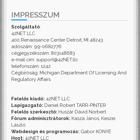
IMPRESSZUM
Szolgáltató
:
42NET LLC
400 Renaissance Center Detroit, MI 48243
adószám: 99-0682776
cégjegyzékszám: 803148683
e-mail cím: support@42NET.llc
telefonszám: 1242
Cégbíróság: Michigan Department Of Licensing And
Regulatory Affairs
Felelős kiadó:
42NET LLC
Lapigazgató:
Daniel Robert TARR-PINTER
Felelős szerkesztő:
Huszár Dávid Norbert
Fórum adminisztrátorok:
Kasza János, Keszei
László
Webdesign és programozás:
Gabor KONYE
Host:
42NET LLC