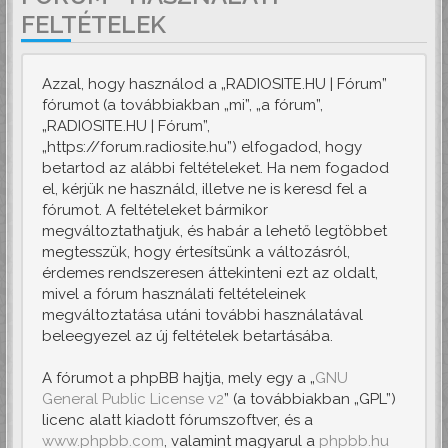
FELTÉTELEK
Azzal, hogy használod a „RADIOSITE.HU | Fórum”
fórumot (a továbbiakban „mi”, „a fórum”,
„RADIOSITE.HU | Fórum”,
„https://forum.radiosite.hu”) elfogadod, hogy
betartod az alábbi feltételeket. Ha nem fogadod
el, kérjük ne használd, illetve ne is keresd fel a
fórumot. A feltételeket bármikor
megváltoztathatjuk, és habár a lehető legtöbbet
megtesszük, hogy értesítsünk a változásról,
érdemes rendszeresen áttekinteni ezt az oldalt,
mivel a fórum használati feltételeinek
megváltoztatása utáni további használatával
beleegyezel az új feltételek betartásába.
A fórumot a phpBB hajtja, mely egy a „
GNU
General Public License v2
” (a továbbiakban „GPL”)
licenc alatt kiadott fórumszoftver, és a
www.phpbb.com
, valamint magyarul a
phpbb.hu