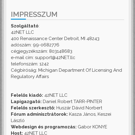
IMPRESSZUM
Szolgáltató
:
42NET LLC
400 Renaissance Center Detroit, MI 48243
adószám: 99-0682776
cégjegyzékszám: 803148683
e-mail cím: support@42NET.llc
telefonszám: 1242
Cégbíróság: Michigan Department Of Licensing And
Regulatory Affairs
Felelős kiadó:
42NET LLC
Lapigazgató:
Daniel Robert TARR-PINTER
Felelős szerkesztő:
Huszár Dávid Norbert
Fórum adminisztrátorok:
Kasza János, Keszei
László
Webdesign és programozás:
Gabor KONYE
Host:
42NET LLC