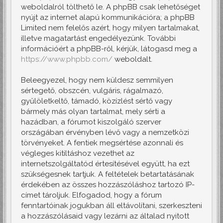
weboldalról tölthető le. A phpBB csak lehetőséget
nyújt az internet alapú kommunikációra; a phpBB
Limited nem felelős azért, hogy milyen tartalmakat,
illetve magatartást engedélyezünk. További
információért a phpBB-ről, kérjük, látogasd meg a
https://www.phpbb.com/
weboldalt.
Beleegyezel, hogy nem küldesz semmilyen
sértegető, obszcén, vulgáris, rágalmazó,
gyűlöletkeltő, támadó, közízlést sértő vagy
bármely más olyan tartalmat, mely sérti a
hazádban, a fórumot kiszolgáló szerver
országában érvényben lévő vagy a nemzetközi
törvényeket. A fentiek megsértése azonnali és
végleges kitiltáshoz vezethet az
internetszolgáltatód értesítésével együtt, ha ezt
szükségesnek tartjuk. A feltételek betartatásának
érdekében az összes hozzászóláshoz tartozó IP-
címet tároljuk. Elfogadod, hogy a fórum
fenntartóinak jogukban áll eltávolítani, szerkeszteni
a hozzászólásaid vagy lezárni az általad nyitott