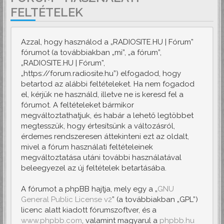
FELTÉTELEK
Azzal, hogy használod a „RADIOSITE.HU | Fórum”
fórumot (a továbbiakban „mi”, „a fórum”,
„RADIOSITE.HU | Fórum”,
„https://forum.radiosite.hu”) elfogadod, hogy
betartod az alábbi feltételeket. Ha nem fogadod
el, kérjük ne használd, illetve ne is keresd fel a
fórumot. A feltételeket bármikor
megváltoztathatjuk, és habár a lehető legtöbbet
megtesszük, hogy értesítsünk a változásról,
érdemes rendszeresen áttekinteni ezt az oldalt,
mivel a fórum használati feltételeinek
megváltoztatása utáni további használatával
beleegyezel az új feltételek betartásába.
A fórumot a phpBB hajtja, mely egy a „
GNU
General Public License v2
” (a továbbiakban „GPL”)
licenc alatt kiadott fórumszoftver, és a
www.phpbb.com
, valamint magyarul a
phpbb.hu