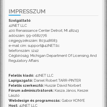
IMPRESSZUM
Szolgáltató
:
42NET LLC
400 Renaissance Center Detroit, MI 48243
adószám: 99-0682776
cégjegyzékszám: 803148683
e-mail cím: support@42NET.llc
telefonszám: 1242
Cégbíróság: Michigan Department Of Licensing And
Regulatory Affairs
Felelős kiadó:
42NET LLC
Lapigazgató:
Daniel Robert TARR-PINTER
Felelős szerkesztő:
Huszár Dávid Norbert
Fórum adminisztrátorok:
Kasza János, Keszei
László
Webdesign és programozás:
Gabor KONYE
Host:
42NET LLC