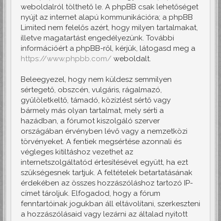
weboldalról tölthető le. A phpBB csak lehetőséget
nyújt az internet alapú kommunikációra; a phpBB
Limited nem felelős azért, hogy milyen tartalmakat,
illetve magatartást engedélyezünk. További
információért a phpBB-ről, kérjük, látogasd meg a
https://www.phpbb.com/
weboldalt.
Beleegyezel, hogy nem küldesz semmilyen
sértegető, obszcén, vulgáris, rágalmazó,
gyűlöletkeltő, támadó, közízlést sértő vagy
bármely más olyan tartalmat, mely sérti a
hazádban, a fórumot kiszolgáló szerver
országában érvényben lévő vagy a nemzetközi
törvényeket. A fentiek megsértése azonnali és
végleges kitiltáshoz vezethet az
internetszolgáltatód értesítésével együtt, ha ezt
szükségesnek tartjuk. A feltételek betartatásának
érdekében az összes hozzászóláshoz tartozó IP-
címet tároljuk. Elfogadod, hogy a fórum
fenntartóinak jogukban áll eltávolítani, szerkeszteni
a hozzászólásaid vagy lezárni az általad nyitott