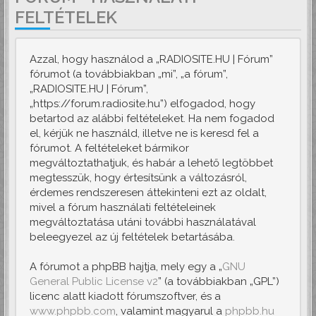
FELTÉTELEK
Azzal, hogy használod a „RADIOSITE.HU | Fórum”
fórumot (a továbbiakban „mi”, „a fórum”,
„RADIOSITE.HU | Fórum”,
„https://forum.radiosite.hu”) elfogadod, hogy
betartod az alábbi feltételeket. Ha nem fogadod
el, kérjük ne használd, illetve ne is keresd fel a
fórumot. A feltételeket bármikor
megváltoztathatjuk, és habár a lehető legtöbbet
megtesszük, hogy értesítsünk a változásról,
érdemes rendszeresen áttekinteni ezt az oldalt,
mivel a fórum használati feltételeinek
megváltoztatása utáni további használatával
beleegyezel az új feltételek betartásába.
A fórumot a phpBB hajtja, mely egy a „
GNU
General Public License v2
” (a továbbiakban „GPL”)
licenc alatt kiadott fórumszoftver, és a
www.phpbb.com
, valamint magyarul a
phpbb.hu