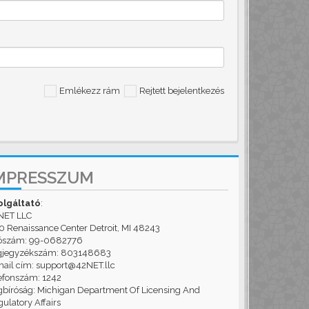
Emlékezz rám
Rejtett bejelentkezés
MPRESSZUM
olgáltató
:
NET LLC
 Renaissance Center Detroit, MI 48243
ószám: 99-0682776
gjegyzékszám: 803148683
ail cím: support@42NET.llc
efonszám: 1242
bíróság: Michigan Department Of Licensing And
ulatory Affairs