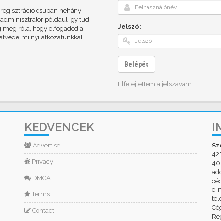
A regisztráció csupán néhány
adminisztrátor például így tud
Jelszó:
dj meg róla, hogy elfogadod a
datvédelmi nyilatkozatunkkal.
Belépés
Elfelejtettem a jelszavam
KEDVENCEK
I
Advertise
Sz
42
Privacy
400
ad
DMCA
cé
e-m
Terms
tel
Cég
Contact
Reg