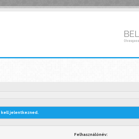
BE
Olvasgass
kell jelentkezned.
Felhasználónév: