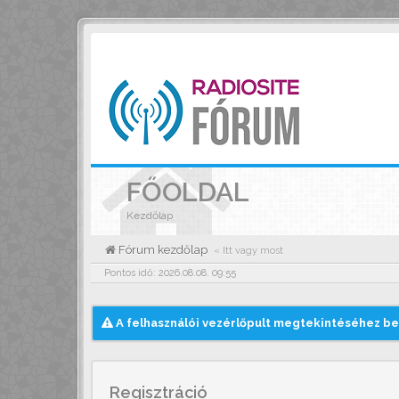
FŐOLDAL
Kezdőlap
Fórum kezdőlap
« Itt vagy most
Pontos idő: 2026.08.08. 09:55
A felhasználói vezérlőpult megtekintéséhez be 
Regisztráció