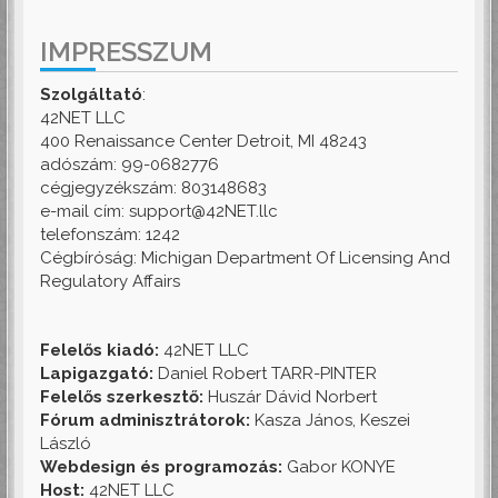
IMPRESSZUM
Szolgáltató
:
42NET LLC
400 Renaissance Center Detroit, MI 48243
adószám: 99-0682776
cégjegyzékszám: 803148683
e-mail cím: support@42NET.llc
telefonszám: 1242
Cégbíróság: Michigan Department Of Licensing And
Regulatory Affairs
Felelős kiadó:
42NET LLC
Lapigazgató:
Daniel Robert TARR-PINTER
Felelős szerkesztő:
Huszár Dávid Norbert
Fórum adminisztrátorok:
Kasza János, Keszei
László
Webdesign és programozás:
Gabor KONYE
Host:
42NET LLC