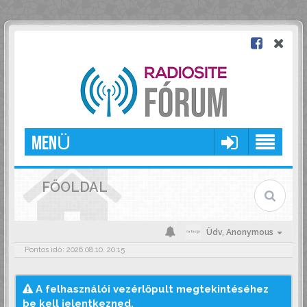
MENÜ
FŐOLDAL
Üdv,
Anonymous
Pontos idő: 2026.08.10. 20:15
A felhasználói vezérlőpult megtekintéséhez
be kell jelentkezned.