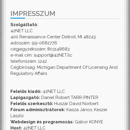
IMPRESSZUM
Szolgáltató
:
42NET LLC
400 Renaissance Center Detroit, MI 48243
adószám: 99-0682776
cégjegyzékszám: 803148683
e-mail cím: support@42NET.llc
telefonszám: 1242
Cégbíróság: Michigan Department Of Licensing And
Regulatory Affairs
Felelős kiadó:
42NET LLC
Lapigazgató:
Daniel Robert TARR-PINTER
Felelős szerkesztő:
Huszár Dávid Norbert
Fórum adminisztrátorok:
Kasza János, Keszei
László
Webdesign és programozás:
Gabor KONYE
Host:
42NET LLC