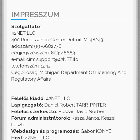
IMPRESSZUM
Szolgáltató
:
42NET LLC
400 Renaissance Center Detroit, MI 48243
adószám: 99-0682776
cégjegyzékszám: 803148683
e-mail cím: support@42NET.llc
telefonszám: 1242
Cégbíróság: Michigan Department Of Licensing And
Regulatory Affairs
Felelős kiadó:
42NET LLC
Lapigazgató:
Daniel Robert TARR-PINTER
Felelős szerkesztő:
Huszár Dávid Norbert
Fórum adminisztrátorok:
Kasza János, Keszei
László
Webdesign és programozás:
Gabor KONYE
Host:
42NET LLC