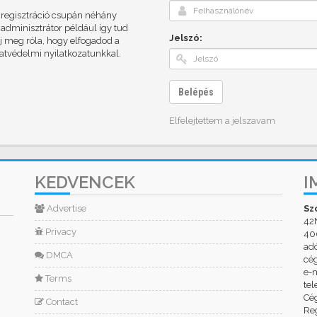
A regisztráció csupán néhány
adminisztrátor például így tud
Jelszó:
dj meg róla, hogy elfogadod a
datvédelmi nyilatkozatunkkal.
Belépés
Elfelejtettem a jelszavam
KEDVENCEK
I
Advertise
Sz
42
Privacy
400
ad
DMCA
cé
e-m
Terms
tel
Cég
Contact
Reg