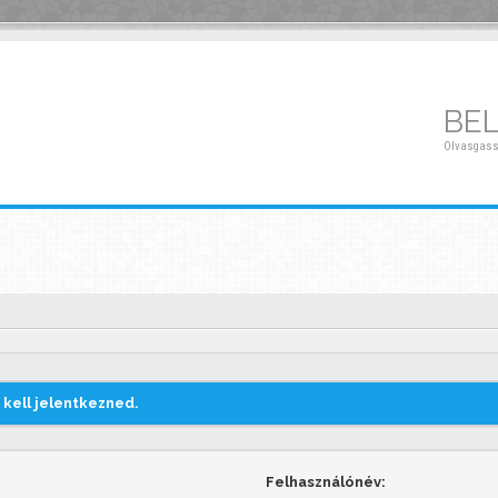
BE
Olvasgass
kell jelentkezned.
Felhasználónév: