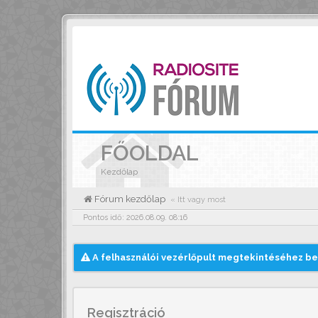
FŐOLDAL
Kezdőlap
Fórum kezdőlap
« Itt vagy most
Pontos idő: 2026.08.09. 08:16
A felhasználói vezérlőpult megtekintéséhez be 
Regisztráció