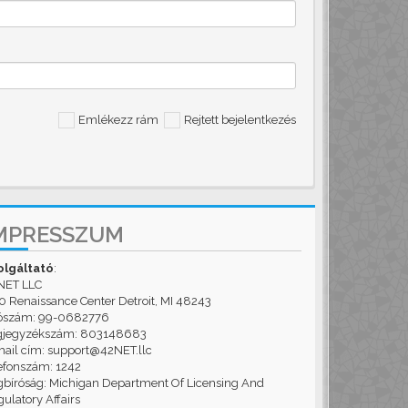
Emlékezz rám
Rejtett bejelentkezés
MPRESSZUM
olgáltató
:
NET LLC
 Renaissance Center Detroit, MI 48243
ószám: 99-0682776
gjegyzékszám: 803148683
ail cím: support@42NET.llc
efonszám: 1242
bíróság: Michigan Department Of Licensing And
ulatory Affairs