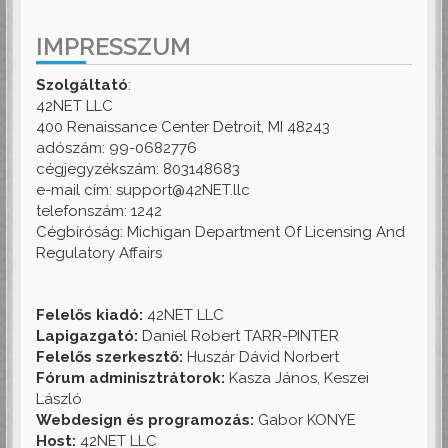
IMPRESSZUM
Szolgáltató
:
42NET LLC
400 Renaissance Center Detroit, MI 48243
adószám: 99-0682776
cégjegyzékszám: 803148683
e-mail cím: support@42NET.llc
telefonszám: 1242
Cégbíróság: Michigan Department Of Licensing And
Regulatory Affairs
Felelős kiadó:
42NET LLC
Lapigazgató:
Daniel Robert TARR-PINTER
Felelős szerkesztő:
Huszár Dávid Norbert
Fórum adminisztrátorok:
Kasza János, Keszei
László
Webdesign és programozás:
Gabor KONYE
Host:
42NET LLC