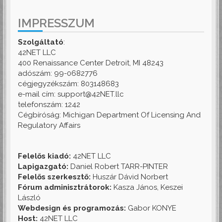
IMPRESSZUM
Szolgáltató
:
42NET LLC
400 Renaissance Center Detroit, MI 48243
adószám: 99-0682776
cégjegyzékszám: 803148683
e-mail cím: support@42NET.llc
telefonszám: 1242
Cégbíróság: Michigan Department Of Licensing And
Regulatory Affairs
Felelős kiadó:
42NET LLC
Lapigazgató:
Daniel Robert TARR-PINTER
Felelős szerkesztő:
Huszár Dávid Norbert
Fórum adminisztrátorok:
Kasza János, Keszei
László
Webdesign és programozás:
Gabor KONYE
Host:
42NET LLC